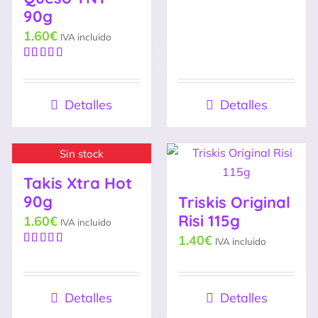
90g
1.60
€
IVA incluido
Valorado
con
5.00
de
5
Detalles
Detalles
Sin stock
Takis Xtra Hot
90g
Triskis Original
Risi 115g
1.60
€
IVA incluido
1.40
€
IVA incluido
Valorado
con
5.00
de
5
Detalles
Detalles