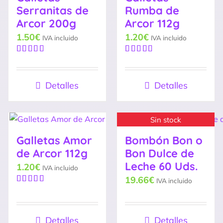
Serranitas de
Rumba de
Arcor 200g
Arcor 112g
1.50
€
1.20
€
IVA incluido
IVA incluido
Valorado
Valorado
con
5.00
de
con
5.00
de
5
5
Detalles
Detalles
Sin stock
Galletas Amor
Bombón Bon o
de Arcor 112g
Bon Dulce de
Leche 60 Uds.
1.20
€
IVA incluido
19.66
€
IVA incluido
Valorado
con
5.00
de
5
Detalles
Detalles