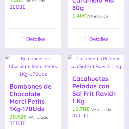
Caramelo Risi
1.40
€
IVA incluido
80g
Valorado
1.40
€
IVA incluido
con
5.00
de
5
Detalles
Detalles
Cacahuetes
Pelados con
Bombones de
Sal Frit Ravich
Chocolate
1 Kg
Merci Petits
1Kg-170Uds
11.78
€
IVA incluido
28.52
€
IVA incluido
Valorado
con
5.00
de