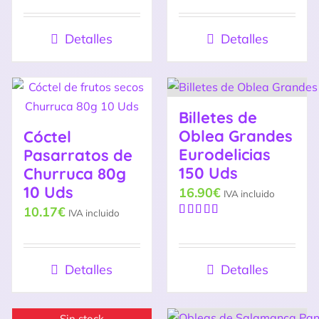
Valorado
5
con
5.00
de
5
Detalles
Detalles
Billetes de
Oblea Grandes
Cóctel
Eurodelicias
Pasarratos de
150 Uds
Churruca 80g
10 Uds
16.90
€
IVA incluido
10.17
€
IVA incluido
Valorado
con
4.50
de 5
Detalles
Detalles
Sin stock