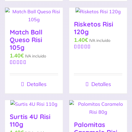
Risketos Risi
120g
Match Ball
Queso Risi
1.40
€
IVA incluido
105g
Valorado
1.40
€
IVA incluido
con
4.67
de
5
Valorado
con
5.00
de
5
Detalles
Detalles
Surtis 4U Risi
110g
Palomitas