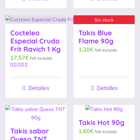
Sin stock
Cocteleo
Takis Blue
Especial Crudo
Flame 90g
Frit Ravich 1 Kg
1.20
€
IVA incluido
17.57
€
IVA incluido
Valorado
con
5.00
de
5
Detalles
Detalles
Takis Hot 90g
Takis sabor
1.60
€
IVA incluido
Queso TNT