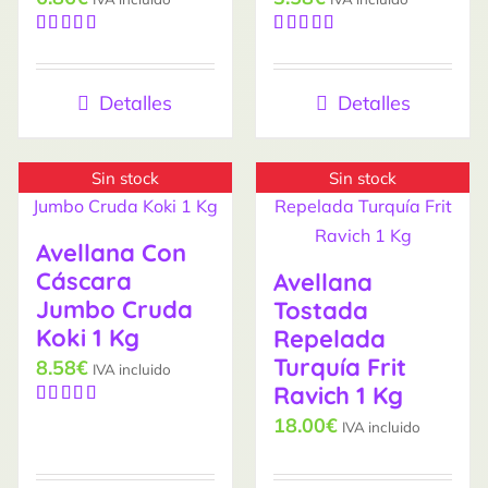
Valorado
Valorado
con
5.00
de
con
5.00
de
5
5
Detalles
Detalles
Sin stock
Sin stock
Avellana Con
Cáscara
Avellana
Jumbo Cruda
Tostada
Koki 1 Kg
Repelada
Turquía Frit
8.58
€
IVA incluido
Ravich 1 Kg
Valorado
18.00
€
IVA incluido
con
5.00
de
5