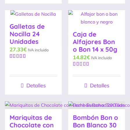
Galletas de
Nocilla 24
Caja de
Unidades
Alfajores Bon
o Bon 14 x 50g
27.33
€
IVA incluido
14.82
€
IVA incluido
Valorado
con
5.00
de
Valorado
5
con
5.00
de
5
Detalles
Detalles
Mariquitas de
Bombón Bon o
Chocolate con
Bon Blanco 30