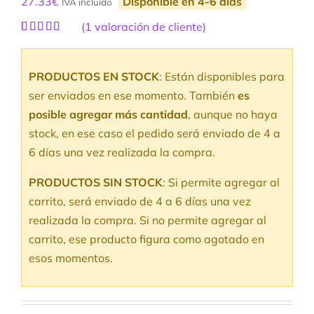
27.33
€
Disponible en 4-6 días
IVA incluido
(
1
valoración de cliente)
Valorado
1
con
5.00
de
5 en base a
PRODUCTOS EN STOCK
: Están disponibles para
valoración
de un cliente
ser enviados en ese momento. También
es
posible agregar más cantidad
, aunque no haya
stock, en ese caso el pedido será enviado de 4 a
6 días una vez realizada la compra.
PRODUCTOS SIN STOCK
: Si permite agregar al
carrito, será enviado de 4 a 6 días una vez
realizada la compra. Si no permite agregar al
carrito, ese producto figura como agotado en
esos momentos.