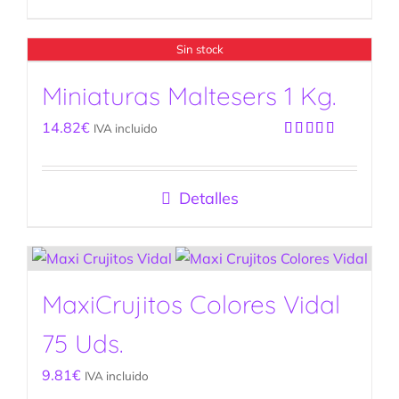
Sin stock
Miniaturas Maltesers 1 Kg.
14.82
€
IVA incluido
Valorado
con
5.00
de
5
Detalles
MaxiCrujitos Colores Vidal
75 Uds.
9.81
€
IVA incluido