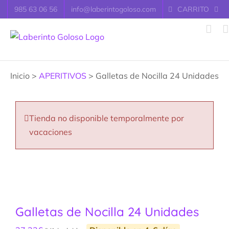
Saltar
985 63 06 56
info@laberintogoloso.com
CARRITO
al
contenido
Inicio >
APERITIVOS
> Galletas de Nocilla 24 Unidades
Tienda no disponible temporalmente por
vacaciones
Galletas de Nocilla 24 Unidades