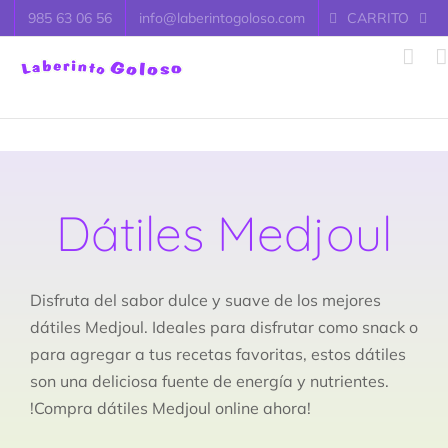
Saltar
985 63 06 56
info@laberintogoloso.com
CARRITO
al
contenido
Dátiles Medjoul
Disfruta del sabor dulce y suave de los mejores
dátiles Medjoul. Ideales para disfrutar como snack o
para agregar a tus recetas favoritas, estos dátiles
son una deliciosa fuente de energía y nutrientes.
!Compra dátiles Medjoul online ahora!