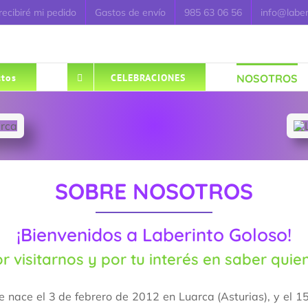
ecibiré mi pedido
Gastos de envío
985 63 06 56
info@labe
NOSOTROS
tos
CELEBRACIONES
SOBRE NOSOTROS
¡Bienvenidos a Laberinto Goloso!
r visitarnos y por tu interés en saber qui
e nace el 3 de febrero de 2012 en Luarca (Asturias), y el