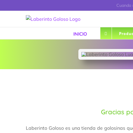
Saltar
Cuando r
al
contenido
INICIO
Produc
Gracias po
Laberinto Goloso es una tienda de golosinas qu