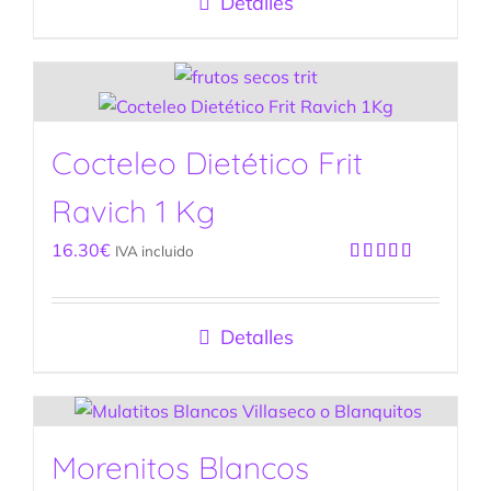
Detalles
Cocteleo Dietético Frit
Ravich 1 Kg
16.30
€
IVA incluido
Valorado
con
5.00
de
5
Detalles
Morenitos Blancos