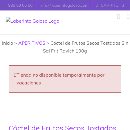
Saltar
985 63 06 56
info@laberintogoloso.com
CARRITO
al
contenido
Inicio >
APERITIVOS
> Cóctel de Frutos Secos Tostados Sin
Sal Frit Ravich 100g
Tienda no disponible temporalmente por
vacaciones
Cóctel de Frutos Secos Tostados