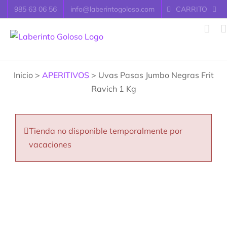
Saltar
985 63 06 56
info@laberintogoloso.com
CARRITO
al
contenido
Inicio >
APERITIVOS
> Uvas Pasas Jumbo Negras Frit
Ravich 1 Kg
Tienda no disponible temporalmente por
vacaciones