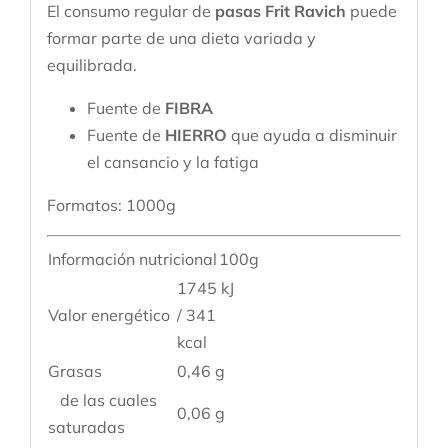
El consumo regular de
pasas Frit Ravich
puede
formar parte de una dieta variada y
equilibrada.
Fuente de
FIBRA
Fuente de
HIERRO
que ayuda a disminuir
el cansancio y la fatiga
Formatos:
1000g
Información nutricional
100g
1745 kJ
Valor energético
/ 341
kcal
Grasas
0,46 g
de las cuales
0,06 g
saturadas