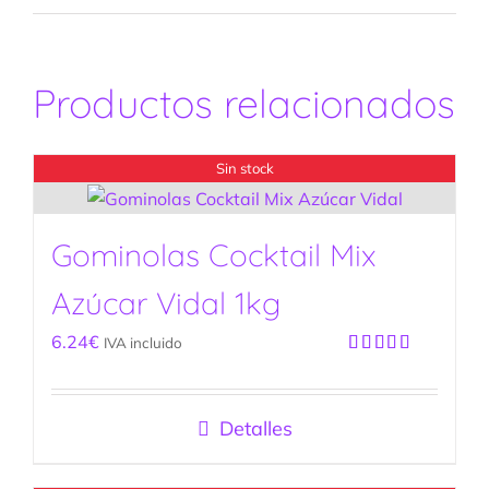
Productos relacionados
Sin stock
Gominolas Cocktail Mix
Azúcar Vidal 1kg
6.24
€
IVA incluido
Valorado
con
5.00
de
5
Detalles