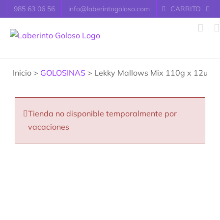
Saltar
985 63 06 56
info@laberintogoloso.com
CARRITO
al
contenido
Inicio >
GOLOSINAS
> Lekky Mallows Mix 110g x 12u
Tienda no disponible temporalmente por
vacaciones