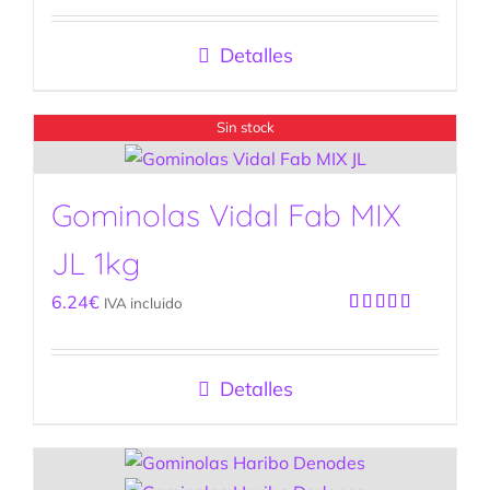
Detalles
Sin stock
Gominolas Vidal Fab MIX
JL 1kg
6.24
€
IVA incluido
Valorado
con
5.00
de
5
Detalles