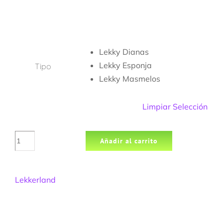
Lekky Dianas
Lekky Esponja
Tipo
Lekky Masmelos
Limpiar Selección
Lekky
Añadir al carrito
Mallows
Mix
110g
Lekkerland
x
12u
cantidad