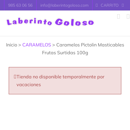
Saltar
985 63 06 56
info@laberintogoloso.com
CARRITO
al
contenido
Inicio >
CARAMELOS
> Caramelos Pictolin Masticables
Frutas Surtidas 100g
Tienda no disponible temporalmente por
vacaciones