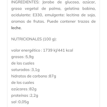
INGREDIENTES: Jarabe de glucosa, azúcar,
grasa vegetal de palma, gelatina bobina,
acidulante: E330, emulgente: lecitina de soja,
aromas de frutas. Puede contener trazas de
leche
.
NUTRICIONALES (100 g):
valor energético : 1739 kJ/441 kcal
grasas :5,9g
de las cuales
saturadas :3,1g
hidratos de carbono :87g
de los cuales
azúcares :82g
proteínas :2,2g
sal :0,05g