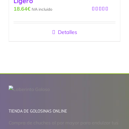
Ligero
18.64
€
IVA incluido
Valorado
con
5.00
de
5
Detalles
TIENDA DE GOLOSINAS ONLINE
Compra de chuches al por mayor para endulzar tus