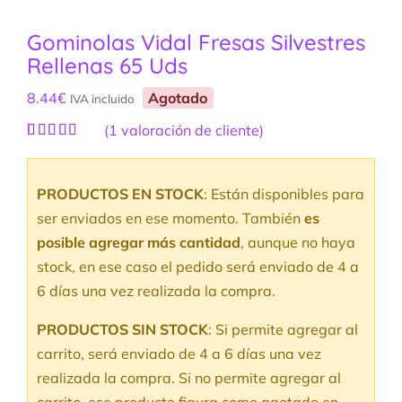
Gominolas Vidal Fresas Silvestres
Rellenas 65 Uds
8.44
€
Agotado
IVA incluido
(
1
valoración de cliente)
Valorado
1
con
5.00
de
5 en base a
PRODUCTOS EN STOCK
: Están disponibles para
valoración
de un cliente
ser enviados en ese momento. También
es
posible agregar más cantidad
, aunque no haya
stock, en ese caso el pedido será enviado de 4 a
6 días una vez realizada la compra.
PRODUCTOS SIN STOCK
: Si permite agregar al
carrito, será enviado de 4 a 6 días una vez
realizada la compra. Si no permite agregar al