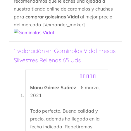
recomendamos que le eches una ojeada a
nuestra tienda online de caramelos y chuches
para
comprar golosinas Vidal
al mejor precio
del mercado. [/expander_maker]
1 valoración en
Gominolas Vidal Fresas
Silvestres Rellenas 65 Uds
Valorado
Manu Gómez Suárez
–
6 marzo,
con
5
de 5
2021
Todo perfecto. Buena calidad y
precio, además ha llegado en la
fecha indicada. Repetiremos