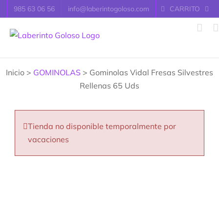
Saltar
985 63 06 56
info@laberintogoloso.com
CARRITO
al
contenido
Inicio >
GOMINOLAS
> Gominolas Vidal Fresas Silvestres
Rellenas 65 Uds
Tienda no disponible temporalmente por
vacaciones