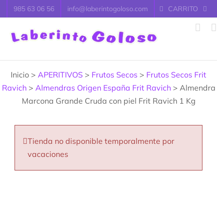
Saltar
985 63 06 56
info@laberintogoloso.com
CARRITO
al
contenido
Inicio >
APERITIVOS
>
Frutos Secos
>
Frutos Secos Frit
Ravich
>
Almendras Origen España Frit Ravich
> Almendra
Marcona Grande Cruda con piel Frit Ravich 1 Kg
Tienda no disponible temporalmente por
vacaciones