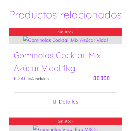
Productos relacionados
Sin stock
Gominolas Cocktail Mix
Azúcar Vidal 1kg
6.24
€
IVA incluido
Valorado
con
5.00
de
5
Detalles
Sin stock