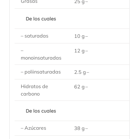
Grasas
25 g
–
De los cuales
– saturadas
10 g
–
–
12 g
–
monoinsaturadas
– poliinsaturadas
2.5 g
–
Hidratos de
62 g
–
carbono
De los cuales
– Azúcares
38 g
–