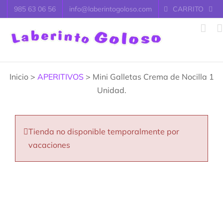
Saltar
985 63 06 56
info@laberintogoloso.com
CARRITO
al
contenido
Inicio >
APERITIVOS
> Mini Galletas Crema de Nocilla 1
Unidad.
Tienda no disponible temporalmente por
vacaciones