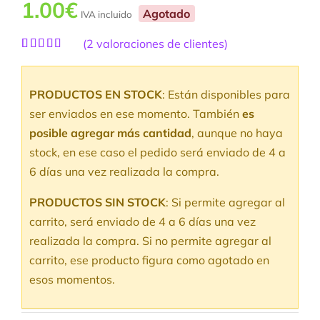
1.00
€
Agotado
IVA incluido
(
2
valoraciones de clientes)
Valorado
2
con
5.00
de
5 en base a
PRODUCTOS EN STOCK
: Están disponibles para
valoraciones
de clientes
ser enviados en ese momento. También
es
posible agregar más cantidad
, aunque no haya
stock, en ese caso el pedido será enviado de 4 a
6 días una vez realizada la compra.
PRODUCTOS SIN STOCK
: Si permite agregar al
carrito, será enviado de 4 a 6 días una vez
realizada la compra. Si no permite agregar al
carrito, ese producto figura como agotado en
esos momentos.