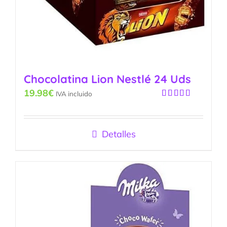
Chocolatina Lion Nestlé 24 Uds
19.98
€
IVA incluido
Valorado
con
5.00
de
5
Detalles