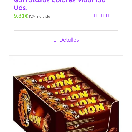
Garrotazos Colores Vidal 150
Uds.
9.81
€
IVA incluido
Valorado
con
5.00
de
5
Detalles