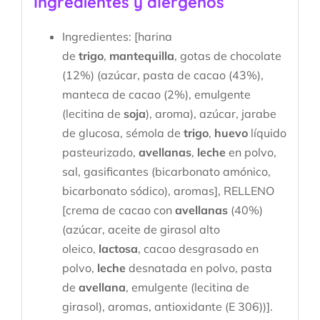
Ingredientes y alérgenos
Ingredientes: [harina
de
trigo
,
mantequilla
, gotas de chocolate
(12%) (azúcar, pasta de cacao (43%),
manteca de cacao (2%), emulgente
(lecitina de
soja
), aroma), azúcar, jarabe
de glucosa, sémola de
trigo
,
huevo
líquido
pasteurizado,
avellanas
,
leche
en polvo,
sal, gasificantes (bicarbonato amónico,
bicarbonato sódico), aromas], RELLENO
[crema de cacao con
avellanas
(40%)
(azúcar, aceite de girasol alto
oleico,
lactosa
, cacao desgrasado en
polvo,
leche
desnatada en polvo, pasta
de
avellana
, emulgente (lecitina de
girasol), aromas, antioxidante (E 306))].