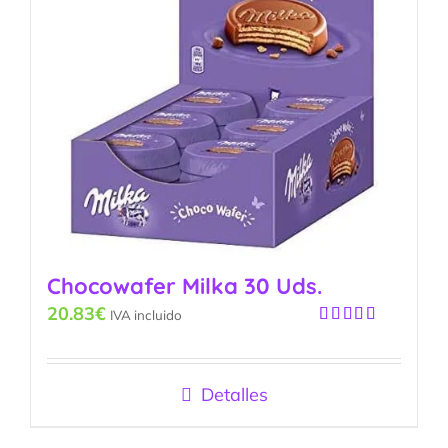
Chocowafer Milka 30 Uds.
20.83
€
IVA incluido
Valorado
con
5.00
de
5
Detalles