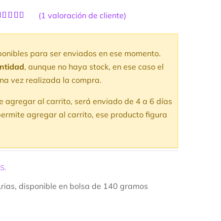
(
1
valoración de cliente)
alorado
1
con
5.00
de
 en base a
aloración
sponibles para ser enviados en ese momento.
e un cliente
antidad
, aunque no haya stock, en ese caso el
na vez realizada la compra.
te agregar al carrito, será enviado de 4 a 6 días
ermite agregar al carrito, ese producto figura
s.
ias, disponible en bolsa de 140 gramos