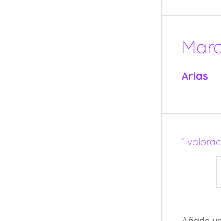
Mar
Arias
1 valora
Añade un