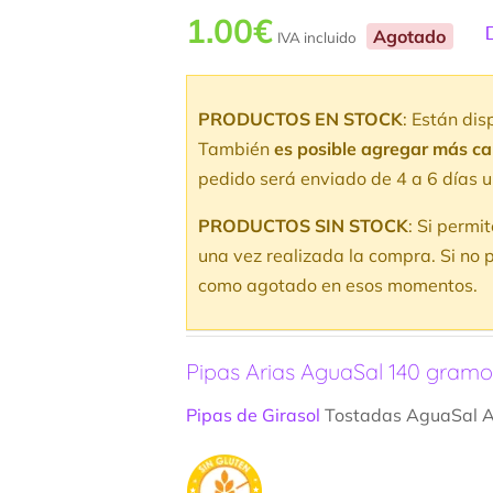
1.00
€
Agotado
IVA incluido
V
5
v
PRODUCTOS EN STOCK
: Están di
d
También
es posible agregar más c
pedido será enviado de 4 a 6 días u
PRODUCTOS SIN STOCK
: Si permi
una vez realizada la compra. Si no p
como agotado en esos momentos.
Pipas Arias AguaSal 140 gramo
Pipas de Girasol
Tostadas AguaSal Ar