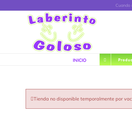
Saltar
Cuando r
al
contenido
INICIO
Produc
Tienda no disponible temporalmente por va