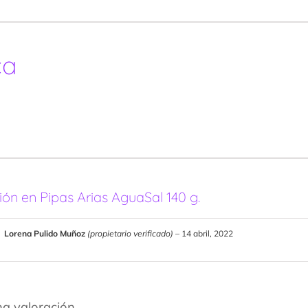
ca
ción en
Pipas Arias AguaSal 140 g.
Lorena Pulido Muñoz
(propietario verificado)
–
14 abril, 2022
a valoración