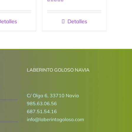
Valorado
con
5.00
de
5
etalles
Detalles
LABERINTO GOLOSO NAVIA
C/ Olga 6, 33710 Navia
985.63.06.56
687.51.54.16
info@laberintogoloso.com