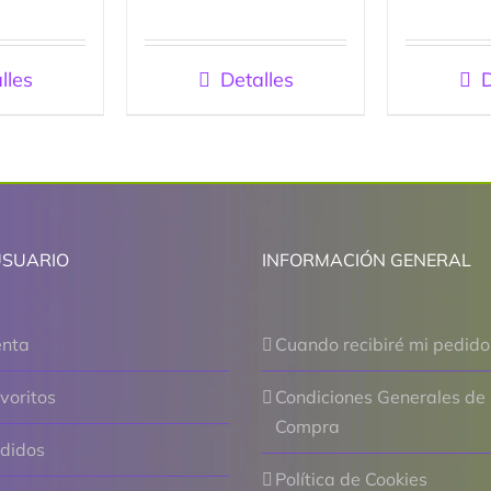
con
5.00
de
5
lles
Detalles
D
USUARIO
INFORMACIÓN GENERAL
enta
Cuando recibiré mi pedido
voritos
Condiciones Generales de
Compra
edidos
Política de Cookies