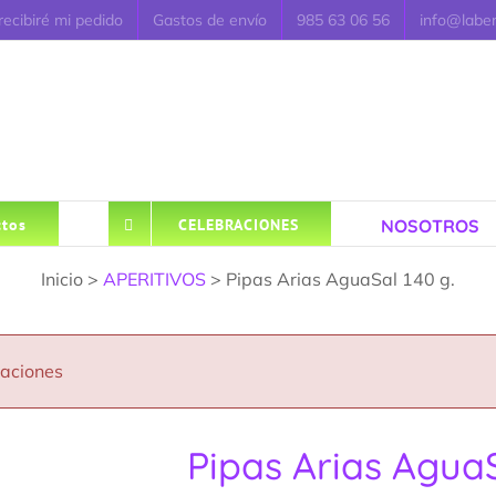
ecibiré mi pedido
Gastos de envío
985 63 06 56
info@labe
NOSOTROS
tos
CELEBRACIONES
Inicio >
APERITIVOS
> Pipas Arias AguaSal 140 g.
caciones
Pipas Arias AguaS