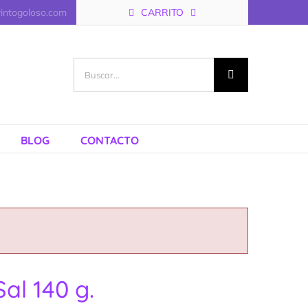
rintogoloso.com
CARRITO
Buscar:
BLOG
CONTACTO
al 140 g.