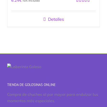
6.24
€
IVA incluido
Valorado
con
5.00
de
5
Detalles
TIENDA DE GOLOSINAS ONLINE
Compra de chuches al por mayor para endulzar tus
momentos más especiales.