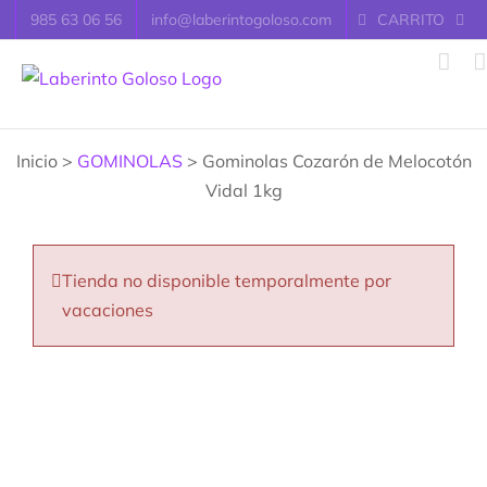
Saltar
985 63 06 56
info@laberintogoloso.com
CARRITO
al
contenido
Inicio >
GOMINOLAS
> Gominolas Cozarón de Melocotón
Vidal 1kg
Tienda no disponible temporalmente por
vacaciones