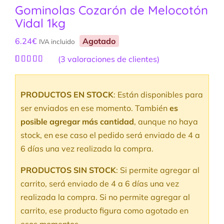
Gominolas Cozarón de Melocotón
Vidal 1kg
6.24
€
Agotado
IVA incluido
(
3
valoraciones de clientes)
Valorado
3
con
5.00
de
5 en base a
PRODUCTOS EN STOCK
: Están disponibles para
valoraciones
de clientes
ser enviados en ese momento. También
es
posible agregar más cantidad
, aunque no haya
stock, en ese caso el pedido será enviado de 4 a
6 días una vez realizada la compra.
PRODUCTOS SIN STOCK
: Si permite agregar al
carrito, será enviado de 4 a 6 días una vez
realizada la compra. Si no permite agregar al
carrito, ese producto figura como agotado en