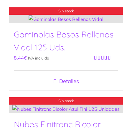
Sin stock
Gominolas Besos Rellenos
Vidal 125 Uds.
8.44
€
IVA incluido
Valorado
con
5.00
de
5
Detalles
Sin stock
Nubes Finitronc Bicolor