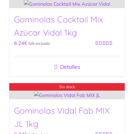
Gominolas Cocktail Mix
Azúcar Vidal 1kg
6.24
€
IVA incluido
Valorado
con
5.00
de
5
Detalles
Sin stock
Gominolas Vidal Fab MIX
JL 1kg