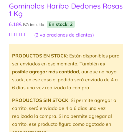
Gominolas Haribo Dedones Rosas
1 Kg
6.18
€
En stock: 2
IVA incluido
(
2
valoraciones de clientes)
Valorado
2
con
5.00
de
5 en base a
PRODUCTOS EN STOCK
: Están disponibles para
valoraciones
de clientes
ser enviados en ese momento. También
es
posible agregar más cantidad
, aunque no haya
stock, en ese caso el pedido será enviado de 4 a
6 días una vez realizada la compra.
PRODUCTOS SIN STOCK
: Si permite agregar al
carrito, será enviado de 4 a 6 días una vez
realizada la compra. Si no permite agregar al
carrito, ese producto figura como agotado en