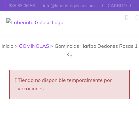
Saltar
985 63 06 56
info@laberintogoloso.com
CARRITO
al
contenido
Inicio >
GOMINOLAS
> Gominolas Haribo Dedones Rosas 1
Kg
Tienda no disponible temporalmente por
vacaciones