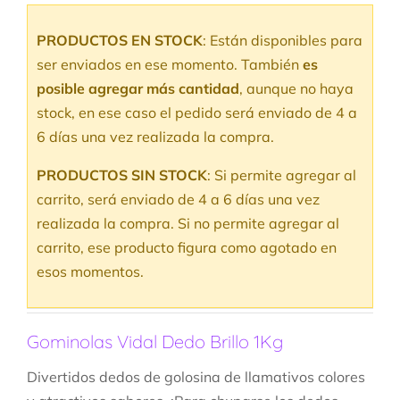
con
5.00
de
5 en base a
PRODUCTOS EN STOCK
: Están disponibles para
valoraciones
de clientes
ser enviados en ese momento. También
es
posible agregar más cantidad
, aunque no haya
stock, en ese caso el pedido será enviado de 4 a
6 días una vez realizada la compra.
PRODUCTOS SIN STOCK
: Si permite agregar al
carrito, será enviado de 4 a 6 días una vez
realizada la compra. Si no permite agregar al
carrito, ese producto figura como agotado en
esos momentos.
Gominolas Vidal Dedo Brillo 1Kg
Divertidos dedos de golosina de llamativos colores