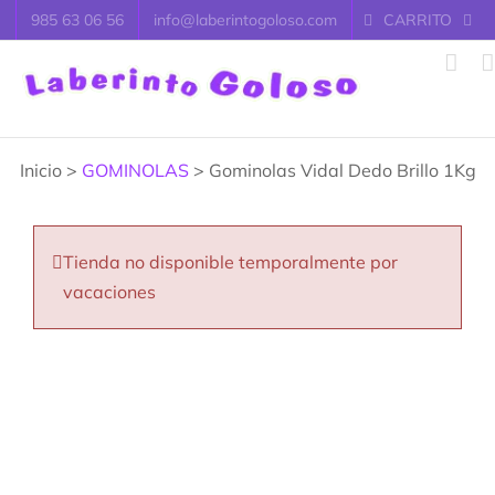
Saltar
985 63 06 56
info@laberintogoloso.com
CARRITO
al
contenido
Inicio >
GOMINOLAS
> Gominolas Vidal Dedo Brillo 1Kg
Tienda no disponible temporalmente por
vacaciones