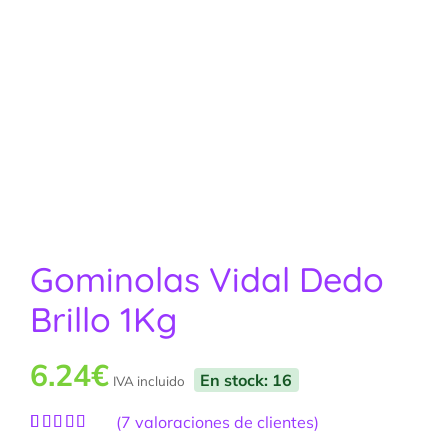
Gominolas Vidal Dedo
Brillo 1Kg
6.24
€
En stock: 16
IVA incluido
(
7
valoraciones de clientes)
Valorado
7