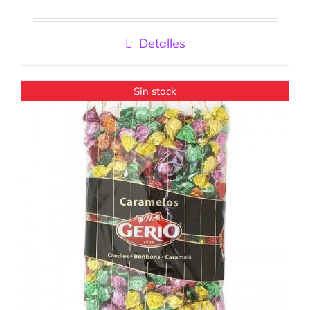
Valorado
con
5.00
de
5
Detalles
Sin stock