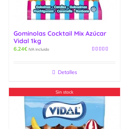
Gominolas Cocktail Mix Azúcar
Vidal 1kg
6.24
€
IVA incluido
Valorado
con
5.00
de
5
Detalles
Sin stock