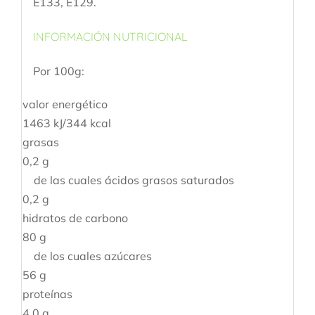
E133, E129.
INFORMACIÓN NUTRICIONAL
Por 100g:
valor energético
1463 kJ/344 kcal
grasas
0,2 g
de las cuales ácidos grasos saturados
0,2 g
hidratos de carbono
80 g
de los cuales azúcares
56 g
proteínas
4,0 g