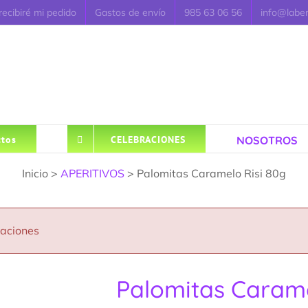
ecibiré mi pedido
Gastos de envío
985 63 06 56
info@labe
NOSOTROS
tos
CELEBRACIONES
Inicio >
APERITIVOS
> Palomitas Caramelo Risi 80g
caciones
Palomitas Carame