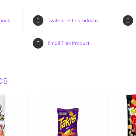
ebook
Twitear este producto
Email This Product
os