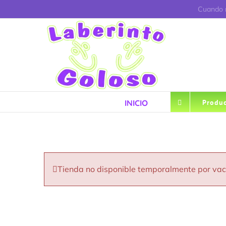
Saltar
Cuando r
al
contenido
INICIO
Produc
Tienda no disponible temporalmente por va