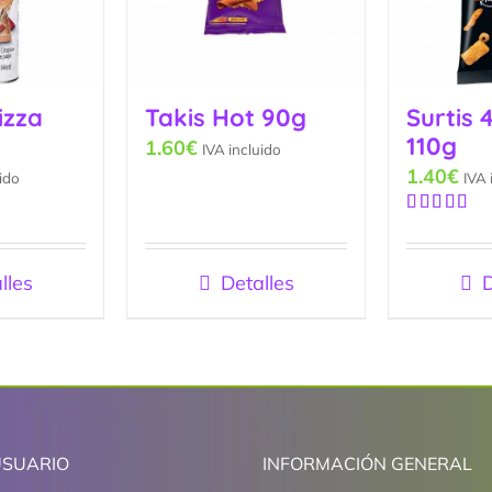
izza
Takis Hot 90g
Surtis 
110g
1.60
€
IVA incluido
1.40
€
ido
IVA 
Valorado
con
5.00
de
5
lles
Detalles
D
USUARIO
INFORMACIÓN GENERAL