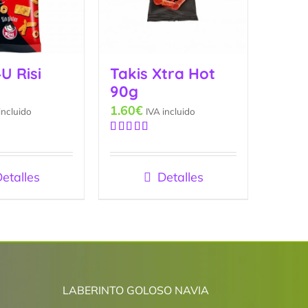
4U Risi
Takis Xtra Hot
90g
1.60
€
incluido
IVA incluido
Valorado
con
5.00
de
5
etalles
Detalles
LABERINTO GOLOSO NAVIA