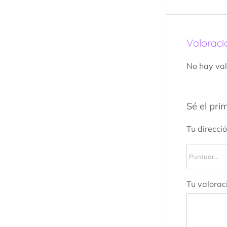
Valoraci
No hay val
Sé el pri
Tu direcci
Tu valorac