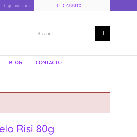
rintogoloso.com
CARRITO
Buscar:
BLOG
CONTACTO
lo Risi 80g