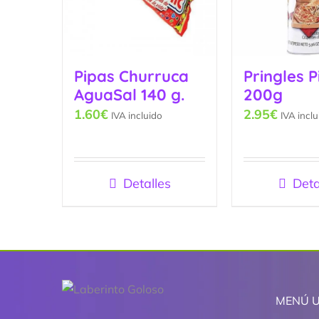
Pipas Churruca
Pringles P
AguaSal 140 g.
200g
1.60
€
2.95
€
IVA incluido
IVA inclu
Detalles
Deta
MENÚ 