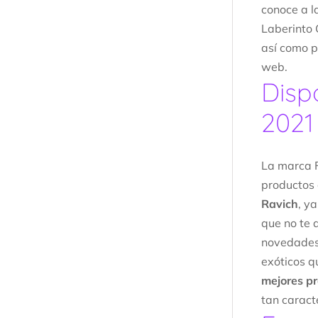
conoce a l
Laberinto 
así como p
web.
Disp
2021
La marca F
productos 
Ravich
, y
que no te 
novedades
exóticos q
mejores pr
tan caracte