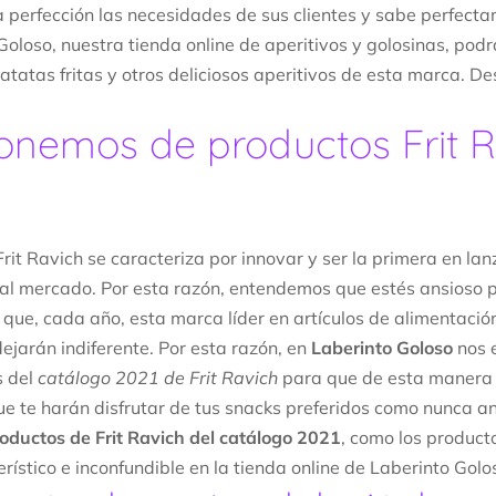
a perfección las necesidades de sus clientes y sabe perfecta
Goloso, nuestra tienda online de aperitivos y golosinas, pod
atatas fritas y otros deliciosos aperitivos de esta marca. D
onemos de productos Frit R
rit Ravich se caracteriza por innovar y ser la primera en la
al mercado. Por esta razón, entendemos que estés ansioso p
a que, cada año, esta marca líder en artículos de alimentació
dejarán indiferente. Por esta razón, en
Laberinto Goloso
nos 
 del
catálogo 2021 de Frit Ravich
para que de esta manera
ue te harán disfrutar de tus snacks preferidos como nunca an
oductos de Frit Ravich del catálogo 2021
, como los product
rístico e inconfundible en la tienda online de Laberinto Golo