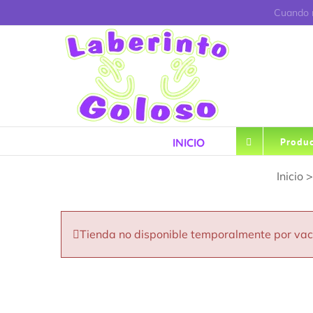
Saltar
Cuando r
al
contenido
INICIO
Produc
Inicio 
Tienda no disponible temporalmente por va