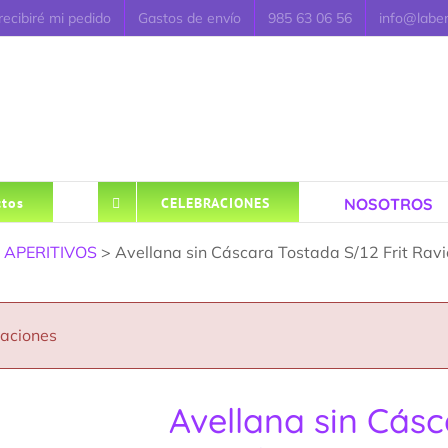
ecibiré mi pedido
Gastos de envío
985 63 06 56
info@labe
NOSOTROS
tos
CELEBRACIONES
>
APERITIVOS
> Avellana sin Cáscara Tostada S/12 Frit Ravi
caciones
Avellana sin Cásc