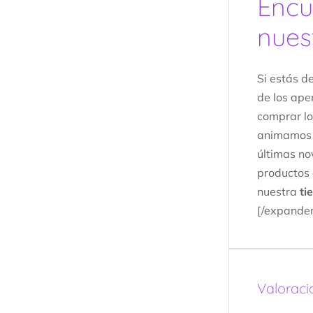
Encu
nues
Si estás d
de los ape
comprar lo
animamos
últimas no
productos 
nuestra
ti
[/expande
Valoraci