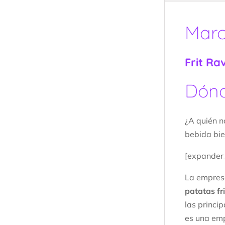
Mar
Frit Ra
Dónd
¿A quién n
bebida bie
[expander_
La empre
patatas fr
las princi
es una emp