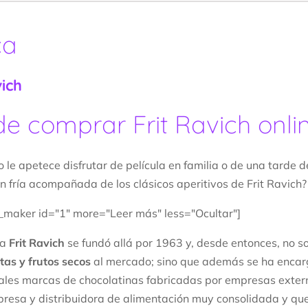
ca
vich
e comprar Frit Ravich onli
o le apetece disfrutar de película en familia o de una tarde
n fría acompañada de los clásicos aperitivos de Frit Ravich?
maker id="1" more="Leer más" less="Ocultar"]
sa
Frit Ravich
se fundó allá por 1963 y, desde entonces, no 
itas y frutos secos
al mercado; sino que además se ha encar
pales marcas de chocolatinas fabricadas por empresas extern
resa y distribuidora de alimentación muy consolidada y que,