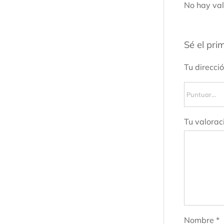
No hay val
Sé el pri
Tu direcci
Tu valorac
Nombre
*