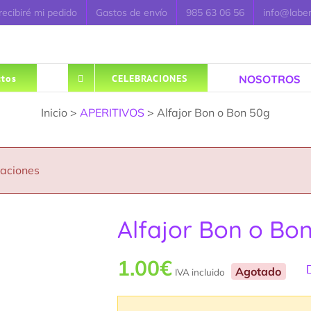
ecibiré mi pedido
Gastos de envío
985 63 06 56
info@labe
NOSOTROS
tos
CELEBRACIONES
Inicio >
APERITIVOS
> Alfajor Bon o Bon 50g
caciones
Alfajor Bon o Bo
1.00
€
Agotado
IVA incluido
V
5