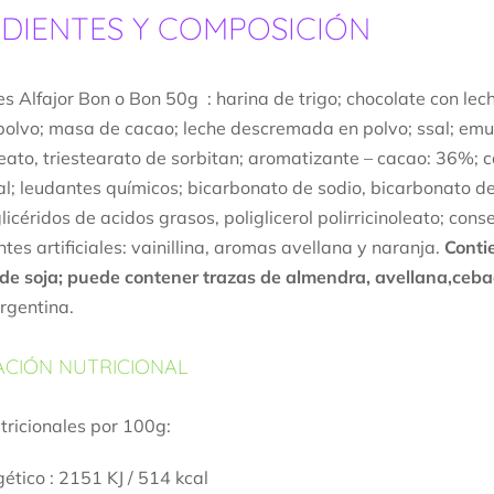
DIENTES Y COMPOSICIÓN
es Alfajor Bon o Bon 50g : harina de trigo; chocolate con l
polvo; masa de cacao; leche descremada en polvo; ssal; emulsi
oleato, triestearato de sorbitan; aromatizante – cacao: 36%;
al; leudantes químicos; bicarbonato de sodio, bicarbonato de
icéridos de acidos grasos, poliglicerol polirricinoleato; cons
tes artificiales: vainillina, aromas avellana y naranja.
Contie
de soja; puede contener trazas de almendra, avellana,ceb
argentina.
CIÓN NUTRICIONAL
tricionales por 100g:
ético : 2151 KJ / 514 kcal