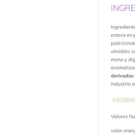
INGRE
Ingredient
entera en 
polirricin
almidón; s
mono y digl
aromatizan
derivados 
industria 
INFORMA
Valores Nu
valor energ