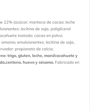
eche 22% (azúcar; manteca de cacao; leche
onantes: lecitina de soja, poliglicerol
 cacahuete tostado; cacao en polvo;
 amonio; emulsionantes: lecitina de soja,
ervador: propionato de calcio;
ne: trigo, gluten, leche, maní/cacahuete y
ada,centeno, huevo y sésamo.
Fabricado en