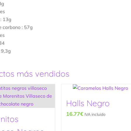
8g
les
: 13g
e carbono : 57g
les
34
: 9,3g
ctos más vendidos
Halls Negro
16.77
€
IVA incluido
nitos