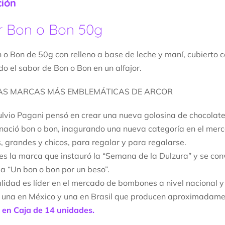
ción
or Bon o Bon 50g
n o Bon de 50g con relleno a base de leche y maní, cubierto 
do el sabor de Bon o Bon en un alfajor.
AS MARCAS MÁS EMBLEMÁTICAS DE ARCOR
lvio Pagani pensó en crear una nueva golosina de chocolate 
 nació bon o bon, inagurando una nueva categoría en el me
, grandes y chicos, para regalar y para regalarse.
es la marca que instauró la “Semana de la Dulzura” y se conv
ma “Un bon o bon por un beso”.
alidad es líder en el mercado de bombones a nivel nacional 
 una en México y una en Brasil que producen aproximadame
 en Caja de 14 unidades.