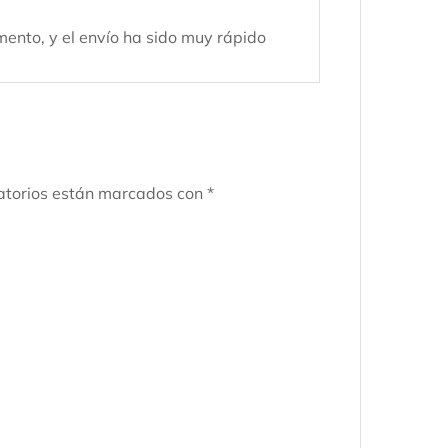
con
5
de 5
nto, y el envío ha sido muy rápido
atorios están marcados con
*