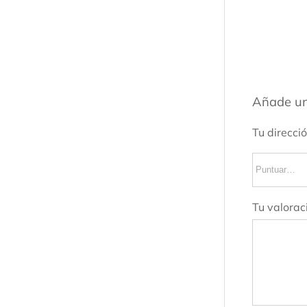
Añade un
Tu direcci
Tu valorac