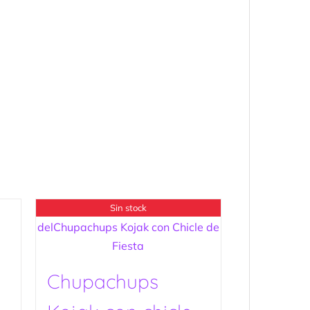
Sin stock
Chupachups