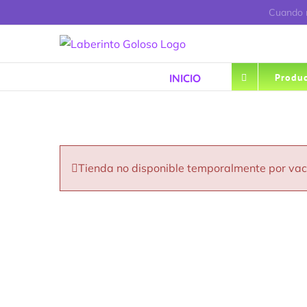
Saltar
Cuando r
al
contenido
INICIO
Produc
Tienda no disponible temporalmente por va