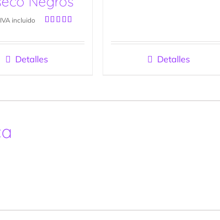
aseco Negros
IVA incluido
Valorado
con
4.97
de
5
Detalles
Detalles
ca