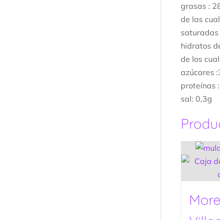
grasas : 2
de las cua
saturadas 
hidratos d
de los cua
azúcares :
proteínas 
sal: 0,3g
Produ
More