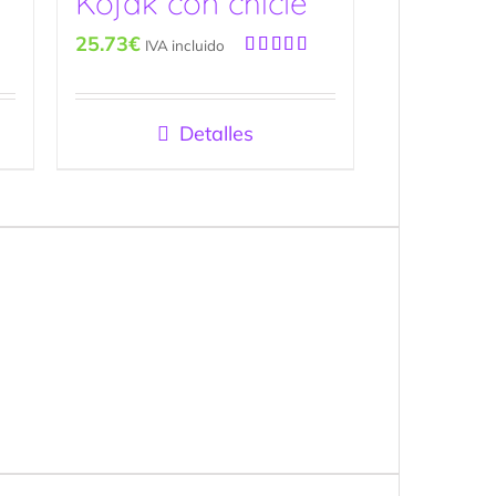
Kojak con chicle
25.73
€
IVA incluido
Valorado
con
5.00
de
5
Detalles