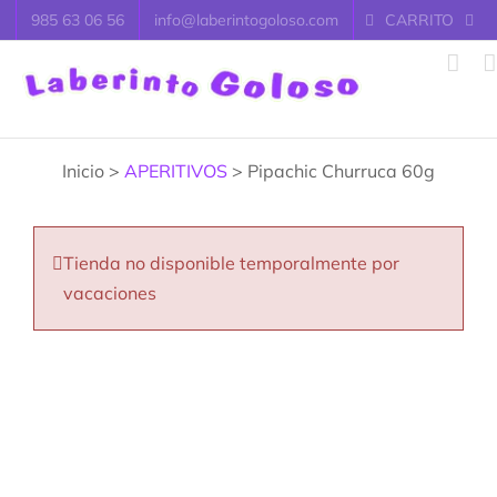
Saltar
985 63 06 56
info@laberintogoloso.com
CARRITO
al
contenido
Inicio >
APERITIVOS
> Pipachic Churruca 60g
Tienda no disponible temporalmente por
vacaciones