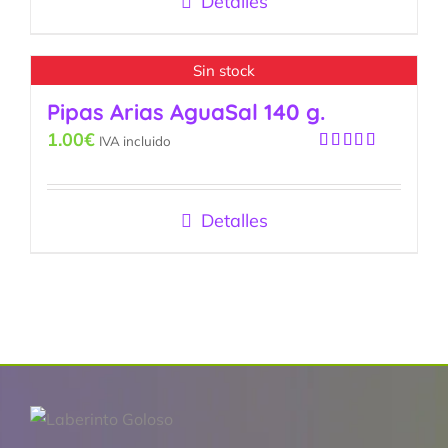
Detalles
Sin stock
Pipas Arias AguaSal 140 g.
1.00
€
IVA incluido
Valorado
con
5.00
de
5
Detalles