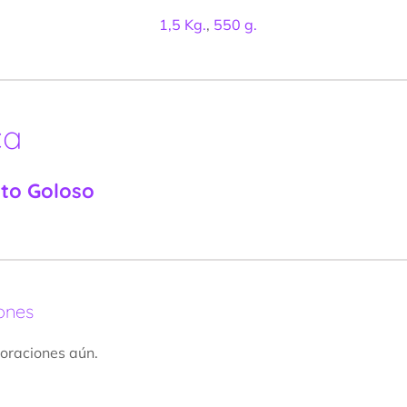
1,5 Kg.
,
550 g.
ca
nto Goloso
ones
oraciones aún.