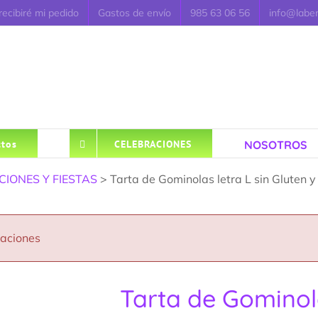
ecibiré mi pedido
Gastos de envío
985 63 06 56
info@labe
NOSOTROS
tos
CELEBRACIONES
IONES Y FIESTAS
> Tarta de Gominolas letra L sin Gluten 
caciones
Tarta de Gominola