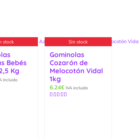
n stock
Sin stock
las
Gominolas
s Bebés
Cozarón de
2,5 Kg
Melocotón Vidal
1kg
A incluido
6.24
€
IVA incluido
Valorado
con
5.00
de
5