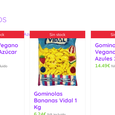
os
ock
Sin stock
Si
Vegano
Gomino
 Azúcar
Vegana
Azules 
14.49
€
luido
IV
Gominolas
Bananas Vidal 1
Kg
6.24
€
IVA incluido