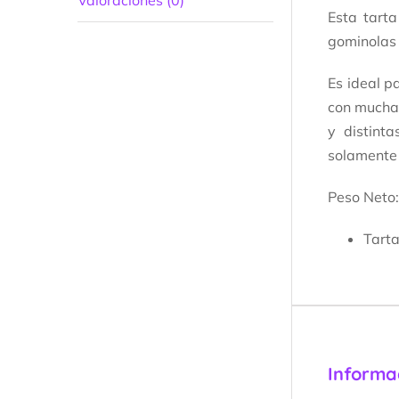
Valoraciones (0)
Esta tarta
gominolas 
Es ideal p
con mucha
y distint
solamente 
Peso Neto:
Tart
Informa