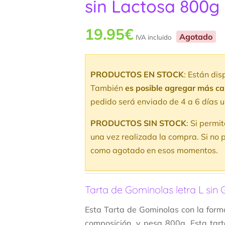
sin Lactosa 800g
19.95
€
Agotado
IVA incluido
PRODUCTOS EN STOCK
: Están di
También
es posible agregar más c
pedido será enviado de 4 a 6 días u
PRODUCTOS SIN STOCK
: Si permi
una vez realizada la compra. Si no p
como agotado en esos momentos.
Tarta de Gominolas letra L sin 
Esta Tarta de Gominolas con la forma 
composición, y pesa 800g. Esta tart