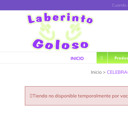
Saltar
Cuando r
al
contenido
INICIO
Produc
Inicio >
CELEBRAC
Tienda no disponible temporalmente por va