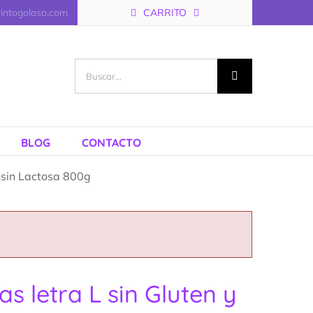
rintogoloso.com
CARRITO
Buscar:
BLOG
CONTACTO
y sin Lactosa 800g
s letra L sin Gluten y