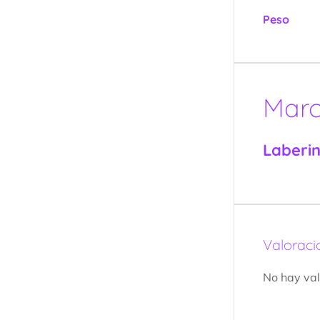
Peso
Mar
Laberi
Valoraci
No hay val