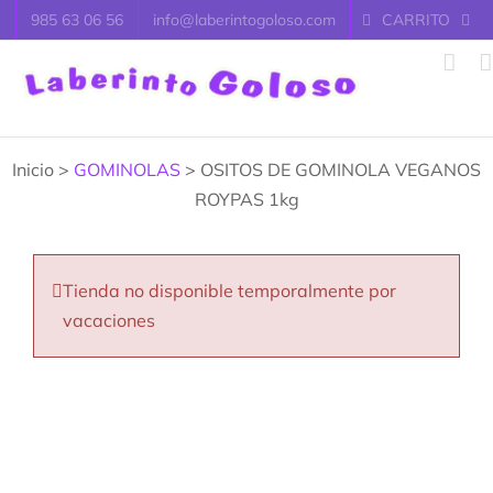
Saltar
985 63 06 56
info@laberintogoloso.com
CARRITO
al
contenido
Inicio >
GOMINOLAS
> OSITOS DE GOMINOLA VEGANOS
ROYPAS 1kg
Tienda no disponible temporalmente por
vacaciones