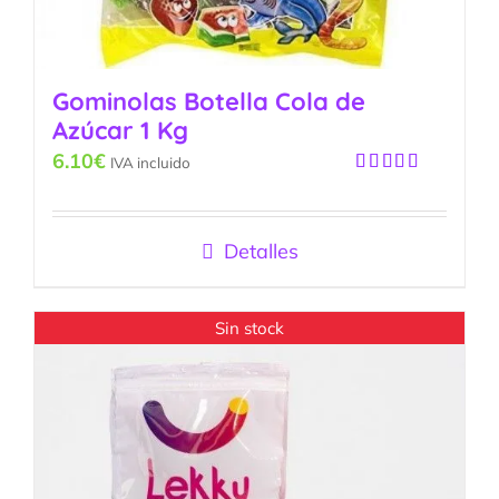
Gominolas Botella Cola de
Azúcar 1 Kg
6.10
€
IVA incluido
Valorado
con
5.00
de
5
Detalles
Sin stock