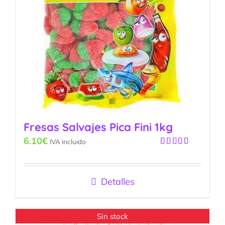
Fresas Salvajes Pica Fini 1kg
6.10
€
IVA incluido
Valorado
con
5.00
de
5
Detalles
Sin stock