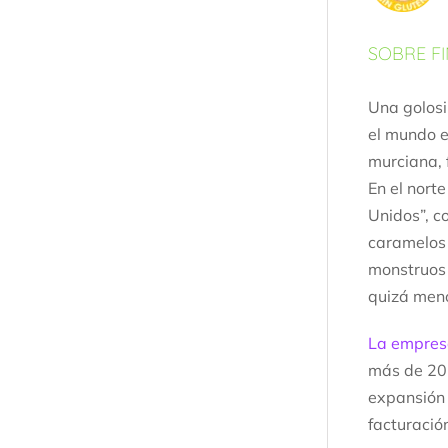
SOBRE FI
Una golosi
el mundo e
murciana, 
En el nort
Unidos”, c
caramelos y
monstruos 
quizá menos
La empres
más de 20 
expansión 
facturació