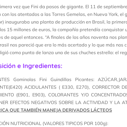
rimera vez que Fini da pasos de gigante. El 11 de septiembr
 con los atentados a las Torres Gemelas, en Nueva York, el 
r) inauguraba una planta de producción en Brasil, la primer
 los 15 millones de euros, la compañía pretendía conquista
s de aquel entonces. “A finales de los años noventa nos pla
Brasil nos pareció que era lo más acertado y lo que más nos
igió como punta de lanza una de sus chuches estrella: el reg
ción e Ingredientes:
NTES Gominolas Fini Guindillas Picantes: AZÚCAR,
TE(E420) ACIDULANTES ( E330, E270), CORRECTOR DE
IENTO (E901, E903), COLORANTES Y/O CONCENTRADOS: 
NER EFECTOS NEGATIVOS SOBRE LA ACTIVIDAD Y LA A
ICA QUE TAMBIÉN MANEJA DERIVADOS LÁCTEOS
IÓN NUTRICIONAL (VALORES TIPICOS POR 100g):