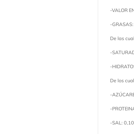
-VALOR E
-GRASAS:
De las cual
-SATURAD
-HIDRATO
De los cua
-AZÚCARE
-PROTEINA
-SAL: 0,1