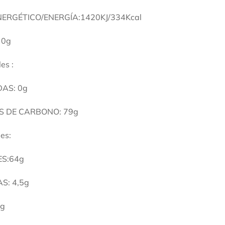
NERGÉTICO/ENERGÍA:1420KJ/334Kcal
 0g
es :
AS: 0g
S DE CARBONO: 79g
les:
S:64g
S: 4,5g
0g