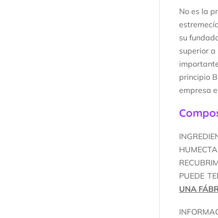
No es la p
estremecía
su fundado
superior a
importante
principio 
empresa el
Composi
INGREDIE
HUMECTAN
RECUBRIM
PUEDE TE
UNA FÁBR
INFORMAC