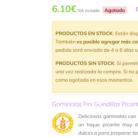
6.10
€
Agotado
IVA incluido
V
5
v
PRODUCTOS EN STOCK
: Están di
d
También
es posible agregar más c
pedido será enviado de 4 a 6 días u
PRODUCTOS SIN STOCK
: Si permi
una vez realizada la compra. Si no p
como agotado en esos momentos.
Gominolas Fini Guindillas Pican
Deliciosas gominolas con l
un toque picante muy di
dulces o para preparar la