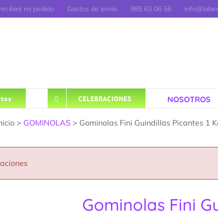
ecibiré mi pedido
Gastos de envío
985 63 06 56
info@labe
NOSOTROS
tos
CELEBRACIONES
nicio >
GOMINOLAS
> Gominolas Fini Guindillas Picantes 1 
caciones
Gominolas Fini Gu