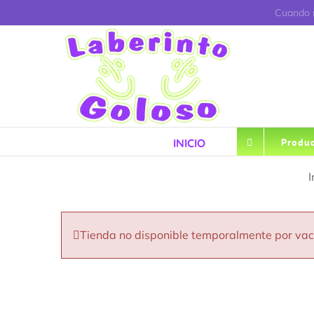
Saltar
Cuando r
al
contenido
INICIO
Produc
I
Tienda no disponible temporalmente por va