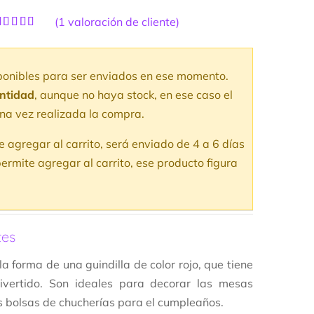
(
1
valoración de cliente)
alorado
1
con
5.00
de
 en base a
aloración
sponibles para ser enviados en ese momento.
e un cliente
antidad
, aunque no haya stock, en ese caso el
na vez realizada la compra.
te agregar al carrito, será enviado de 4 a 6 días
ermite agregar al carrito, ese producto figura
tes
a forma de una guindilla de color rojo, que tiene
vertido. Son ideales para decorar las mesas
s bolsas de chucherías para el cumpleaños.