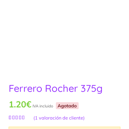
Ferrero Rocher 375g
1.20
€
Agotado
IVA incluido
(
1
valoración de cliente)
Valorado
1