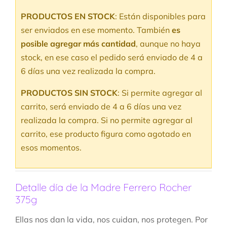
con
5.00
de
5 en base a
PRODUCTOS EN STOCK
: Están disponibles para
valoración
de un cliente
ser enviados en ese momento. También
es
posible agregar más cantidad
, aunque no haya
stock, en ese caso el pedido será enviado de 4 a
6 días una vez realizada la compra.
PRODUCTOS SIN STOCK
: Si permite agregar al
carrito, será enviado de 4 a 6 días una vez
realizada la compra. Si no permite agregar al
carrito, ese producto figura como agotado en
esos momentos.
Detalle día de la Madre Ferrero Rocher
375g
Ellas nos dan la vida, nos cuidan, nos protegen. Por