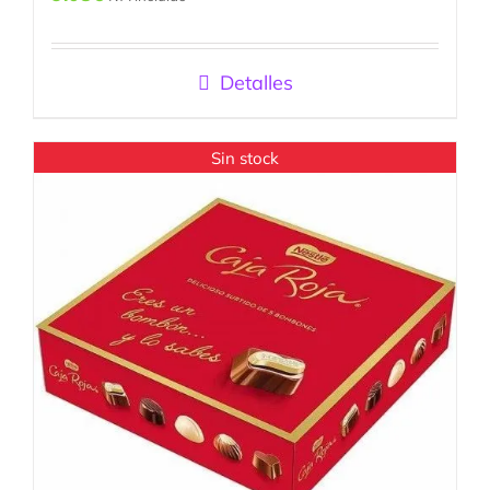
Valorado
con
5.00
de
5
Detalles
Sin stock