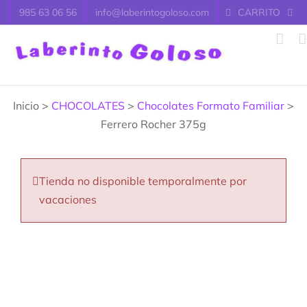
Saltar
985 63 06 56
info@laberintogoloso.com
CARRITO
al
contenido
Inicio >
CHOCOLATES
>
Chocolates Formato Familiar
>
Ferrero Rocher 375g
Tienda no disponible temporalmente por
vacaciones