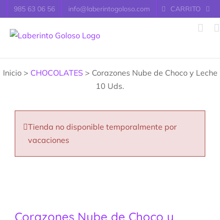
Saltar
985 63 06 56
info@laberintogoloso.com
CARRITO
al
contenido
Inicio >
CHOCOLATES
> Corazones Nube de Choco y Leche
10 Uds.
Tienda no disponible temporalmente por
vacaciones
Corazones Nube de Choco y