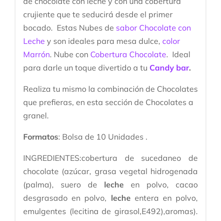
de chocolate con leche y con una cobertura
crujiente que te seducirá desde el primer
bocado.
Estas Nubes de
sabor Chocolate con
Leche
y son ideales para mesa dulce,
color
Marrón
. Nube con
Cobertura Chocolate
. Ideal
para darle un toque divertido a tu
Candy bar
.
Realiza tu mismo la combinación de Chocolates
que prefieras, en esta sección de Chocolates a
granel.
Formatos
: Bolsa de 10 Unidades .
INGREDIENTES:cobertura de sucedaneo de
chocolate (azúcar, grasa vegetal hidrogenada
(palma), suero de
leche
en polvo, cacao
desgrasado en polvo,
leche
entera en polvo,
emulgentes (lecitina de girasol,E492),aromas).