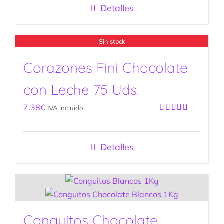
Detalles
Sin stock
Corazones Fini Chocolate
con Leche 75 Uds.
7.38
€
IVA incluido
Valorado
con
5.00
de
5
Detalles
Conguitos Chocolate