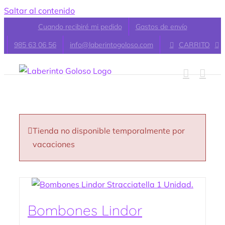
Saltar al contenido
Cuando recibiré mi pedido
Gastos de envío
985 63 06 56
info@laberintogoloso.com
CARRITO
Tienda no disponible temporalmente por
vacaciones
Bombones Lindor