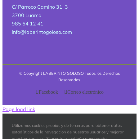
C/ Párroco Camino 31, 3
3700 Luarca
985 64 12 41
info@laberintogoloso.com
© Copyright
LABERINTO GOLOSO Todos los Derechos
Reservados.
Facebook
Correo electrónico
Page load link
Utilizamos cookies propias y de terceros para obtener datos
estadísticos de la navegación de nuestros usuarios y mejorar
nuestros servicios. Si acepta o continúa navegando,