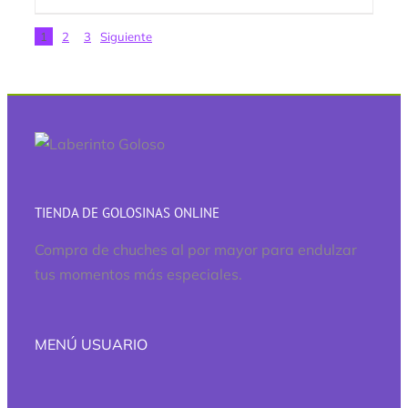
1
2
3
Siguiente
TIENDA DE GOLOSINAS ONLINE
Compra de chuches al por mayor para endulzar
tus momentos más especiales.
MENÚ USUARIO