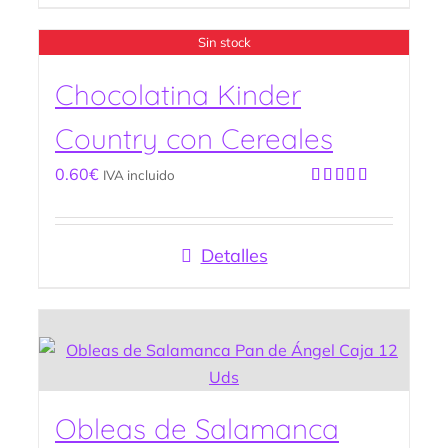
Sin stock
Chocolatina Kinder
Country con Cereales
0.60
€
IVA incluido
Valorado
con
5.00
de
5
Detalles
Obleas de Salamanca