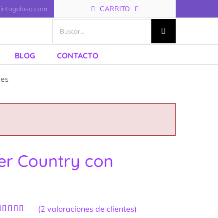
rintogoloso.com
CARRITO
Buscar:
BLOG
CONTACTO
les
er Country con
(
2
valoraciones de clientes)