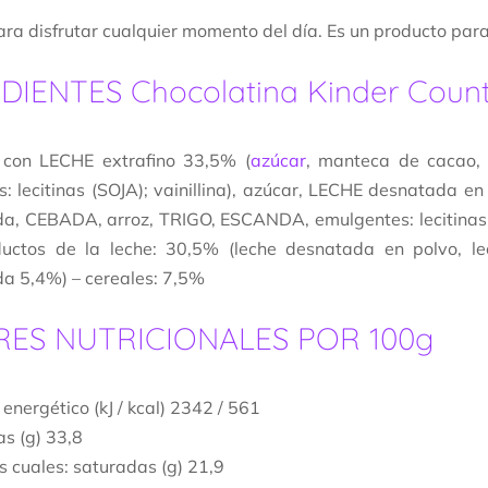
ara disfrutar cualquier momento del día. Es un producto para 
DIENTES Chocolatina Kinder Count
 con LECHE extrafino 33,5% (
azúcar
, manteca de cacao,
: lecitinas (SOJA); vainillina), azúcar, LECHE desnatada
a, CEBADA, arroz, TRIGO, ESCANDA, emulgentes: lecitinas (SO
oductos de la leche: 30,5% (leche desnatada en polvo, l
a 5,4%) – cereales: 7,5%
ES NUTRICIONALES POR 100g
 energético (kJ / kcal) 2342 / 561
s (g) 33,8
s cuales: saturadas (g) 21,9