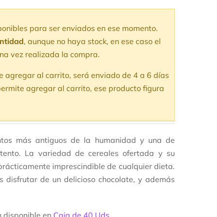
alorado
2
con
5.00
de
 en base a
aloraciones
sponibles para ser enviados en ese momento.
e clientes
antidad
, aunque no haya stock, en ese caso el
na vez realizada la compra.
te agregar al carrito, será enviado de 4 a 6 días
ermite agregar al carrito, ese producto figura
entos más antiguos de la humanidad y una de
stento. La variedad de cereales ofertada y su
prácticamente imprescindible de cualquier dieta.
s disfrutar de un delicioso chocolate, y además
n disponible en
Caja de 40 Uds
.