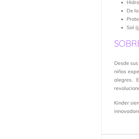
Hidra
De lo
Prote
Sal (
SOBR
Desde sus 
niños expe
alegres. 
revolucion
Kinder sie
innovadore