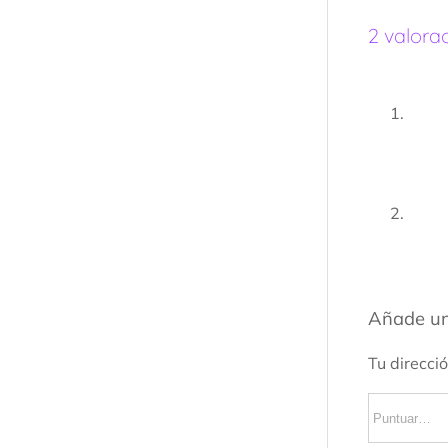
2 valora
Añade un
Tu direcci