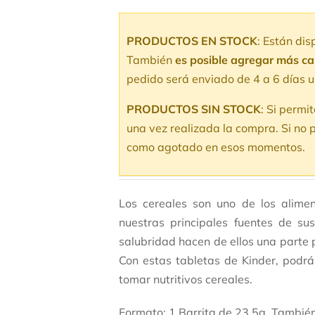
V
5
v
PRODUCTOS EN STOCK
: Están di
d
También
es posible agregar más c
pedido será enviado de 4 a 6 días u
PRODUCTOS SIN STOCK
: Si permi
una vez realizada la compra. Si no p
como agotado en esos momentos.
Los cereales son uno de los alim
nuestras principales fuentes de su
salubridad hacen de ellos una parte 
Con estas tabletas de Kinder, podrá
tomar nutritivos cereales.
Formato: 1 Barrita de 23,5g. Tambié