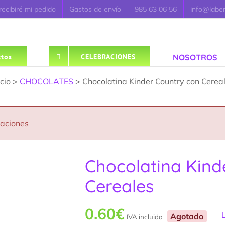
ecibiré mi pedido
Gastos de envío
985 63 06 56
info@labe
NOSOTROS
tos
CELEBRACIONES
icio >
CHOCOLATES
> Chocolatina Kinder Country con Cerea
caciones
Chocolatina Kind
Cereales
0.60
€
Agotado
IVA incluido