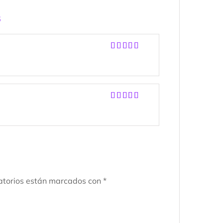
s
Valorado
con
5
de 5
Valorado
con
5
de 5
atorios están marcados con
*