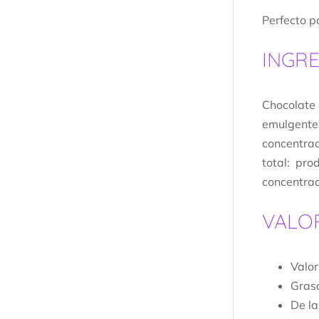
Perfecto p
INGRE
Chocolate
emulgentes
concentrad
total: pr
concentrad
VALOR
Valor
Grasa
De la