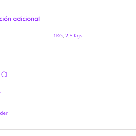
ción adicional
1KG
,
2,5 Kgs.
ca
r