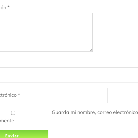
ión
*
ctrónico
*
Guarda mi nombre, correo electrónic
omente.