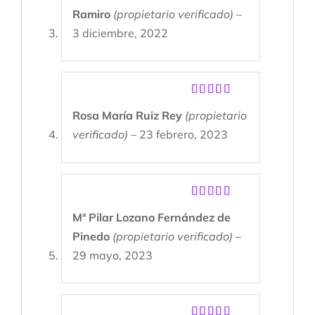
Valorado
Ramiro
(propietario verificado)
–
con
5
de 5
3 diciembre, 2022
Valorado
Rosa María Ruiz Rey
(propietario
con
5
de 5
verificado)
–
23 febrero, 2023
Valorado
Mª Pilar Lozano Fernández de
con
5
de 5
Pinedo
(propietario verificado)
–
29 mayo, 2023