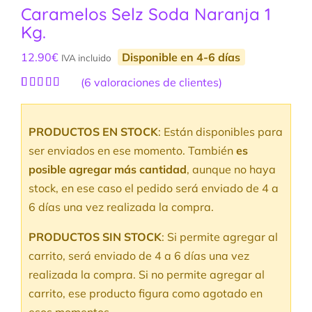
Caramelos Selz Soda Naranja 1
Kg.
12.90
€
Disponible en 4-6 días
IVA incluido
(
6
valoraciones de clientes)
Valorado
6
con
5.00
de
5 en base a
PRODUCTOS EN STOCK
: Están disponibles para
valoraciones
de clientes
ser enviados en ese momento. También
es
posible agregar más cantidad
, aunque no haya
stock, en ese caso el pedido será enviado de 4 a
6 días una vez realizada la compra.
PRODUCTOS SIN STOCK
: Si permite agregar al
carrito, será enviado de 4 a 6 días una vez
realizada la compra. Si no permite agregar al
carrito, ese producto figura como agotado en