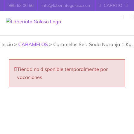
Saltar
985 63 06 56
info@laberintogoloso.com
CARRITO
al
contenido
Inicio >
CARAMELOS
> Caramelos Selz Soda Naranja 1 Kg.
Tienda no disponible temporalmente por
vacaciones