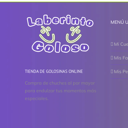
MENÚ 
Mi Cu
Mis Fa
TIENDA DE GOLOSINAS ONLINE
Mis P
Compra de chuches al por mayor
para endulzar tus momentos más
especiales.