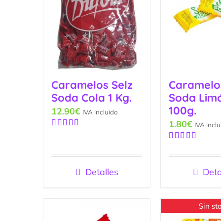
Caramelos Selz
Caramelo
Soda Cola 1 Kg.
Soda Lim
100g.
12.90
€
IVA incluido
1.80
€
IVA inclu
Valorado
con
5.00
de
Valorado
5
con
5.00
de
5
Detalles
Deta
Sin st