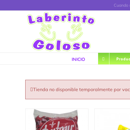
Saltar
Cuando r
al
contenido
INICIO
Produc
Tienda no disponible temporalmente por va