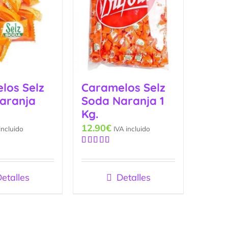
los Selz
Caramelos Selz
aranja
Soda Naranja 1
Kg.
12.90
€
incluido
IVA incluido
Valorado
con
5.00
de
5
etalles
Detalles