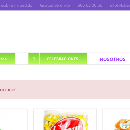
ecibiré mi pedido
Gastos de envío
985 63 06 56
info@labe
NOSOTROS
tos
CELEBRACIONES
caciones