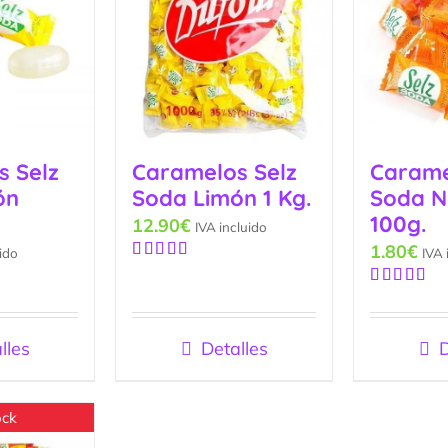
s Selz
Caramelos Selz
Carame
ón
Soda Limón 1 Kg.
Soda N
100g.
12.90
€
IVA incluido
1.80
€
ido
IVA 
Valorado
con
5.00
de
Valorado
5
con
4.60
de
5
lles
Detalles
D
ock