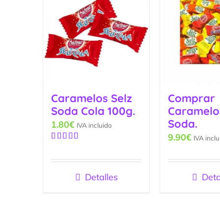
Caramelos Selz
Comprar
Soda Cola 100g.
Caramelo
Soda.
1.80
€
IVA incluido
9.90
€
IVA inclu
Valorado
con
5.00
de
5
Detalles
Deta