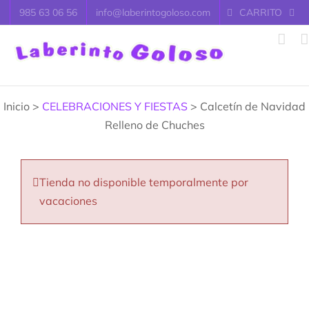
Saltar
985 63 06 56
info@laberintogoloso.com
CARRITO
al
contenido
Inicio >
CELEBRACIONES Y FIESTAS
> Calcetín de Navidad
Relleno de Chuches
Tienda no disponible temporalmente por
vacaciones