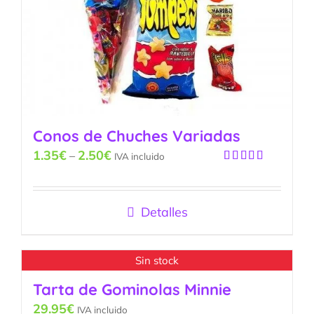
Conos de Chuches Variadas
1.35
€
2.50
€
–
IVA incluido
Valorado
con
5.00
de
5
Detalles
Sin stock
Tarta de Gominolas Minnie
29.95
€
IVA incluido