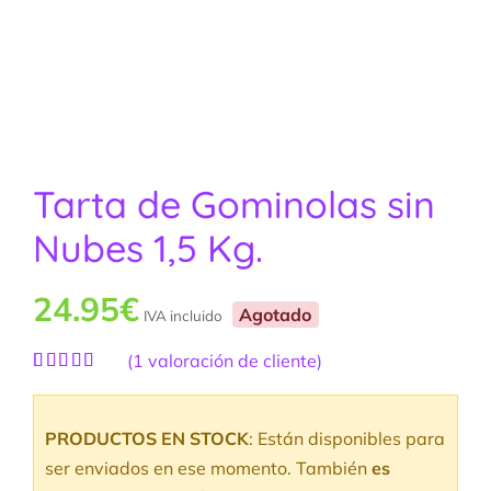
Tarta de Gominolas sin
Nubes 1,5 Kg.
24.95
€
Agotado
IVA incluido
(
1
valoración de cliente)
Valorado
1
con
5.00
de
5 en base a
PRODUCTOS EN STOCK
: Están disponibles para
valoración
de un cliente
ser enviados en ese momento. También
es