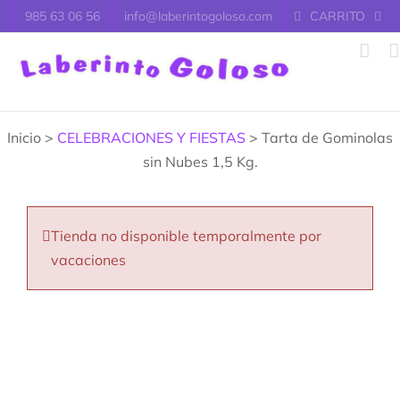
Saltar
985 63 06 56
info@laberintogoloso.com
CARRITO
al
contenido
Inicio >
CELEBRACIONES Y FIESTAS
> Tarta de Gominolas
sin Nubes 1,5 Kg.
Tienda no disponible temporalmente por
vacaciones