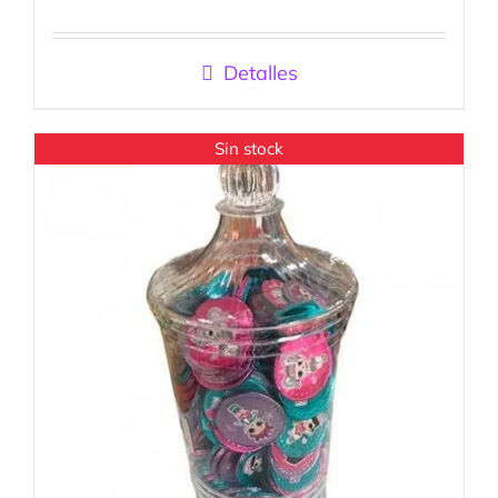
Valorado
con
5.00
de
5
Detalles
Sin stock