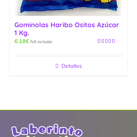
Gominolas Haribo Ositos Azúcar
1 Kg.
6.18
€
IVA incluido
Valorado
con
4.33
de 5
Detalles