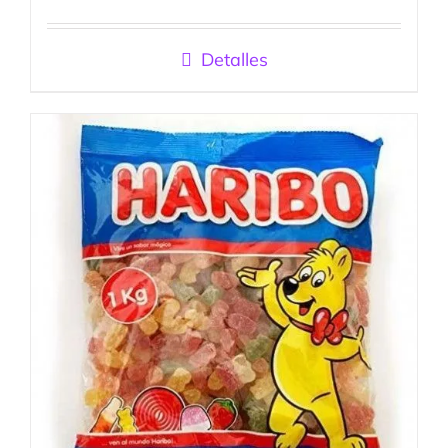
Valorado
con
5.00
de
5
Detalles