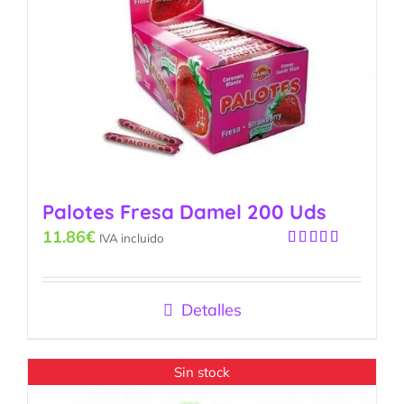
Palotes Fresa Damel 200 Uds
11.86
€
IVA incluido
Valorado
con
5.00
de
5
Detalles
Sin stock