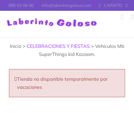
Saltar
985 63 06 56
info@laberintogoloso.com
CARRITO
al
contenido
Inicio >
CELEBRACIONES Y FIESTAS
> Vehículos Mb
SuperThings kid Kazoom.
Tienda no disponible temporalmente por
vacaciones