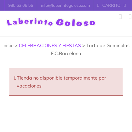
Saltar
985 63 06 56
info@laberintogoloso.com
CARRITO
al
contenido
Inicio >
CELEBRACIONES Y FIESTAS
> Tarta de Gominolas
F.C.Barcelona
Tienda no disponible temporalmente por
vacaciones