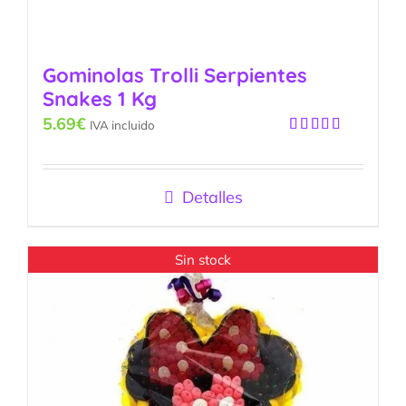
Gominolas Trolli Serpientes
Snakes 1 Kg
5.69
€
IVA incluido
Valorado
con
5.00
de
5
Detalles
Sin stock