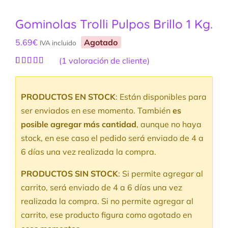
Gominolas Trolli Pulpos Brillo 1 Kg.
5.69
€
Agotado
IVA incluido
(
1
valoración de cliente)
Valorado
1
con
5.00
de
5 en base a
PRODUCTOS EN STOCK
: Están disponibles para
valoración
de un cliente
ser enviados en ese momento. También
es
posible agregar más cantidad
, aunque no haya
stock, en ese caso el pedido será enviado de 4 a
6 días una vez realizada la compra.
PRODUCTOS SIN STOCK
: Si permite agregar al
carrito, será enviado de 4 a 6 días una vez
realizada la compra. Si no permite agregar al
carrito, ese producto figura como agotado en