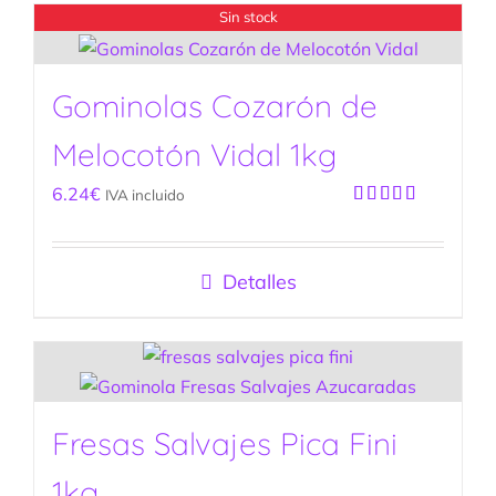
Sin stock
Gominolas Cozarón de
Melocotón Vidal 1kg
6.24
€
IVA incluido
Valorado
con
5.00
de
5
Detalles
Fresas Salvajes Pica Fini
1kg