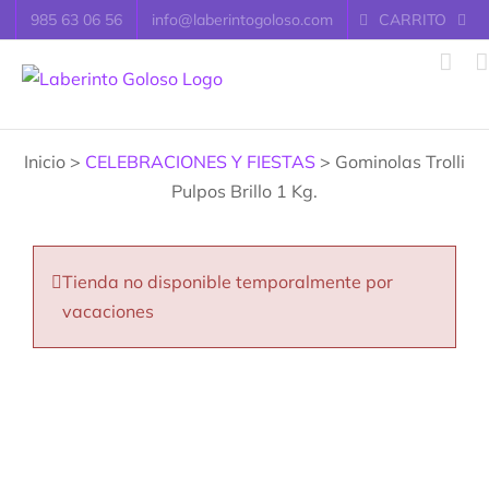
Saltar
985 63 06 56
info@laberintogoloso.com
CARRITO
al
contenido
Inicio >
CELEBRACIONES Y FIESTAS
> Gominolas Trolli
Pulpos Brillo 1 Kg.
Tienda no disponible temporalmente por
vacaciones