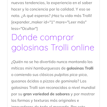
nuevas tendencias, la experiencia en el saber
hacer y la conciencia por la calidad. Y eso se
nota. ¿A qué esperas? ¡Haz tu vida más Trolli!
[expander_maker id="1" more="Leer más"
less="Ocultar"]
Dónde comprar
golosinas Trolli online
¿Quién no se ha divertido nunca montando las
míticas
mini hamburguesa
s de
golosinas
Trolli
o comiendo sus clásicos
pulpitos pica-pica
,
gusanos ácidos o
pizzas de gominola
? Las
golosinas Trolli son reconocidas a nivel mundial
por su
gran variedad de sabores
y por mostrar
las formas y texturas más originales e
innovadoras de todo el mercado. Por este