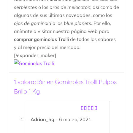
serpientes
o los
aros de melocotón
; así como de
algunas de sus últimas novedades, como los
ojos de gominola
o los
blue planets
. Por ello,
anímate a visitar nuestra página web para
comprar gominolas Trolli
de todos los sabores
y al mejor precio del mercado.
[/expander_maker]
1 valoración en
Gominolas Trolli Pulpos
Brillo 1 Kg.
Valorado
Adrian_hg
–
6 marzo, 2021
con
5
de 5