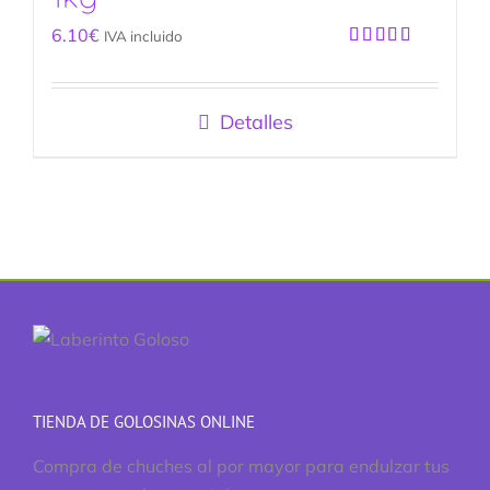
6.10
€
IVA incluido
Valorado
con
5.00
de
5
Detalles
TIENDA DE GOLOSINAS ONLINE
Compra de chuches al por mayor para endulzar tus