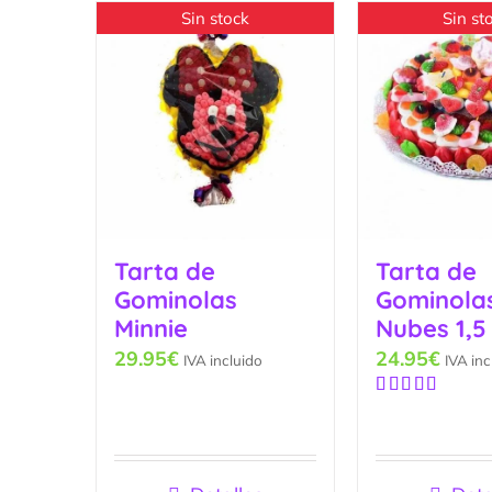
Sin stock
Sin st
Tarta de
Tarta de
Gominolas
Gominolas
Minnie
Nubes 1,5
29.95
€
24.95
€
IVA incluido
IVA inc
Valorado
con
5.00
de
5