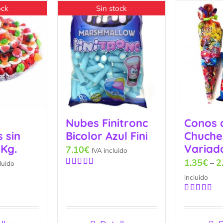
ock
Sin stock
Nubes Finitronc
Conos 
 sin
Bicolor Azul Fini
Chuche
 Kg.
Variad
7.10
€
IVA incluido
1.35
€
2
–
luido
Valorado
incluido
con
5.00
de
5
Valorado
con
5.00
de
5