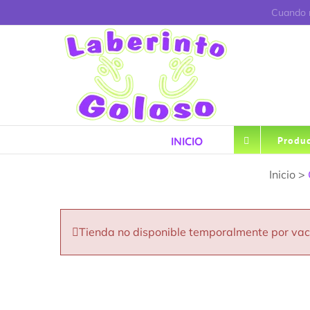
Saltar
Cuando r
al
contenido
INICIO
Produc
Inicio >
Tienda no disponible temporalmente por va