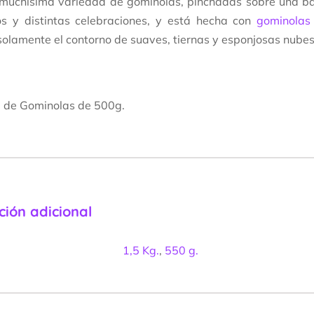
 muchísima variedad de gominolas, pinchadas sobre una b
s y distintas celebraciones, y está hecha con
gominola
 solamente el contorno de suaves, tiernas y esponjosas nubes
a de Gominolas de 500g.
ción adicional
1,5 Kg.
,
550 g.