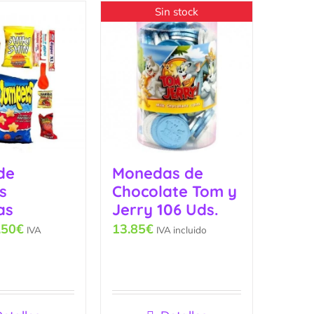
Sin stock
de
Monedas de
s
Chocolate Tom y
as
Jerry 106 Uds.
.50
€
13.85
€
IVA
IVA incluido