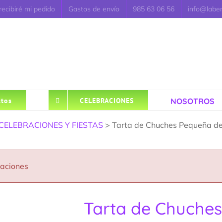
ecibiré mi pedido
Gastos de envío
985 63 06 56
info@labe
NOSOTROS
tos
CELEBRACIONES
CELEBRACIONES Y FIESTAS
> Tarta de Chuches Pequeña de
caciones
Tarta de Chuches