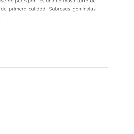
ase de porexpan. Es una hermosa tarta de
s
de primera calidad. Sabrosas gominolas
.