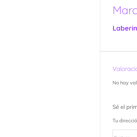
Mar
Laberi
Valoraci
No hay val
Sé el pri
Tu direcci