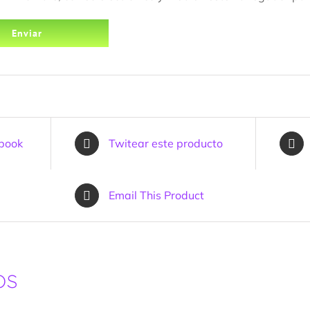
ebook
Twitear este producto
Email This Product
os