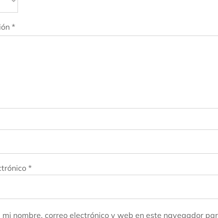
ión
*
ctrónico
*
mi nombre, correo electrónico y web en este navegador par