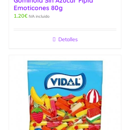
Gominola Sin Azúcar Fipla
Emoticones 80g
1.20
€
IVA incluido
Detalles