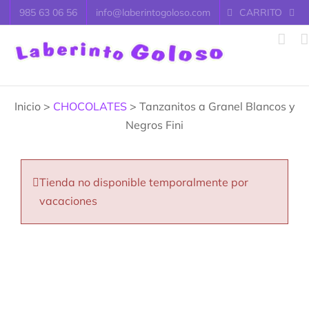
Saltar
985 63 06 56
info@laberintogoloso.com
CARRITO
al
contenido
Inicio >
CHOCOLATES
> Tanzanitos a Granel Blancos y
Negros Fini
Tienda no disponible temporalmente por
vacaciones