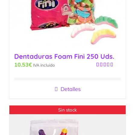
Dentaduras Foam Fini 250 Uds.
10.53
€
IVA incluido
Valorado
con
5.00
de
5
Detalles
Sin stock