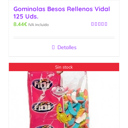
Gominolas Besos Rellenos Vidal
125 Uds.
8.44
€
IVA incluido
Valorado
con
5.00
de
5
Detalles
Sin stock