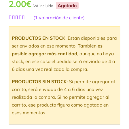
2.00
€
Agotado
IVA incluido
(
1
valoración de cliente)
Valorado
1
con
5.00
de
5 en base a
PRODUCTOS EN STOCK
: Están disponibles para
valoración
de un cliente
ser enviados en ese momento. También
es
posible agregar más cantidad
, aunque no haya
stock, en ese caso el pedido será enviado de 4 a
6 días una vez realizada la compra.
PRODUCTOS SIN STOCK
: Si permite agregar al
carrito, será enviado de 4 a 6 días una vez
realizada la compra. Si no permite agregar al
carrito, ese producto figura como agotado en
esos momentos.