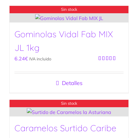
Sin stock
Gominolas Vidal Fab MIX
JL 1kg
6.24
€
IVA incluido
Valorado
con
5.00
de
5
Detalles
Sin stock
Caramelos Surtido Caribe