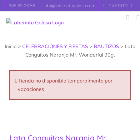
Saltar
985 63 06 56
info@laberintogoloso.com
CARRITO
al
contenido
Inicio >
CELEBRACIONES Y FIESTAS
>
BAUTIZOS
> Lata
Conguitos Naranja Mr. Wonderful 90g.
Tienda no disponible temporalmente por
vacaciones
Lata Conguitos Naranja Mr.