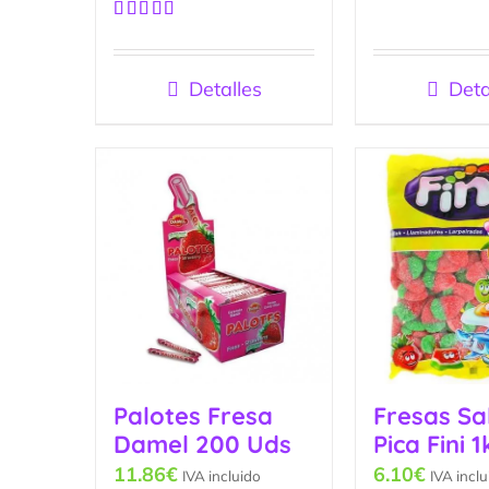
Valorado
con
3.60
Valorado
de 5
con
5.00
de
5
Detalles
Deta
Palotes Fresa
Fresas Sa
Damel 200 Uds
Pica Fini 
11.86
€
6.10
€
IVA incluido
IVA inclu