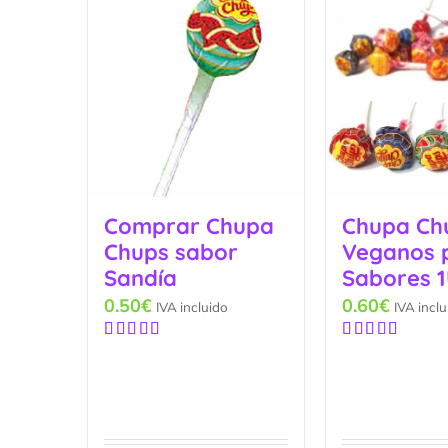
Comprar Chupa
Chupa Ch
Chups sabor
Veganos 
Sandía
Sabores 1
0.50
€
0.60
€
IVA incluido
IVA inclu
Valorado
Valorado
con
5.00
de
con
5.00
de
5
5