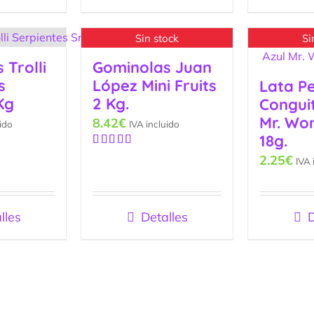
Sin stock
Si
 Trolli
Gominolas Juan
s
López Mini Fruits
Lata P
Kg
2 Kg.
Congui
Mr. Wo
8.42
€
ido
IVA incluido
18g.
Valorado
2.25
€
IVA 
con
5.00
de
5
lles
Detalles
D