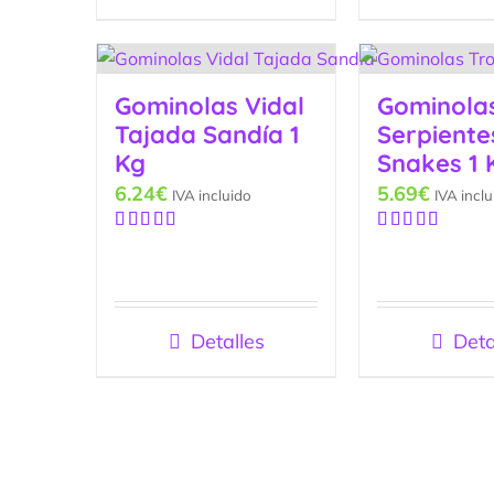
Gominolas Vidal
Gominolas
Tajada Sandía 1
Serpiente
Kg
Snakes 1 
6.24
€
5.69
€
IVA incluido
IVA inclu
Valorado
Valorado
con
5.00
de
con
5.00
de
5
5
Detalles
Deta