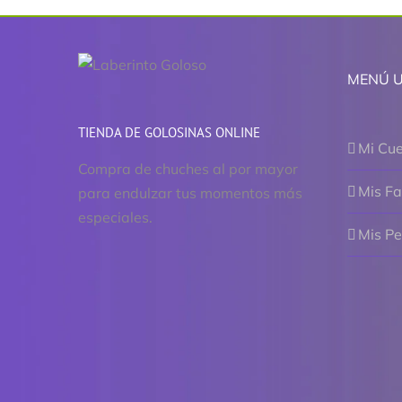
MENÚ 
TIENDA DE GOLOSINAS ONLINE
Mi Cu
Compra de chuches al por mayor
Mis Fa
para endulzar tus momentos más
especiales.
Mis P