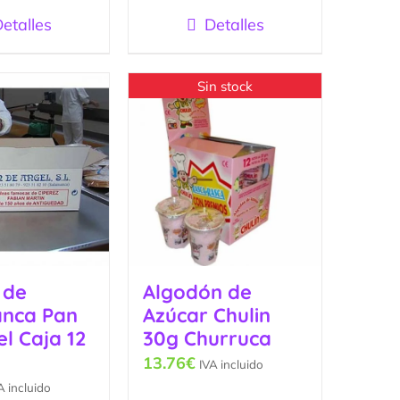
5
etalles
Detalles
Sin stock
 de
Algodón de
nca Pan
Azúcar Chulin
l Caja 12
30g Churruca
13.76
€
IVA incluido
A incluido