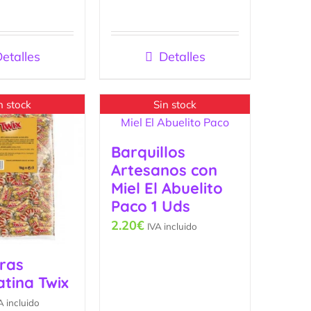
etalles
Detalles
n stock
Sin stock
Barquillos
Artesanos con
Miel El Abuelito
Paco 1 Uds
2.20
€
IVA incluido
uras
tina Twix
A incluido