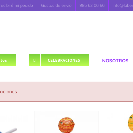
ecibiré mi pedido
Gastos de envío
985 63 06 56
info@labe
NOSOTROS
tos
CELEBRACIONES
caciones