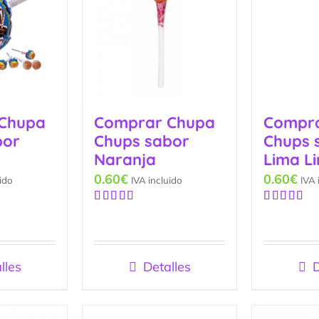
Chupa
Comprar Chupa
Compr
bor
Chups sabor
Chups 
Naranja
Lima L
0.60
€
0.60
€
ido
IVA incluido
IVA 
Valorado
Valorado
con
5.00
de
con
4.67
de
5
5
lles
Detalles
D