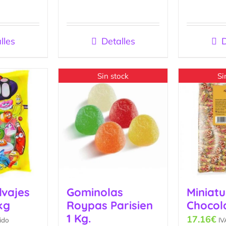
lles
Detalles
D
Sin stock
Si
lvajes
Gominolas
Miniat
1kg
Roypas Parisien
Chocola
1 Kg.
17.16
€
ido
IV