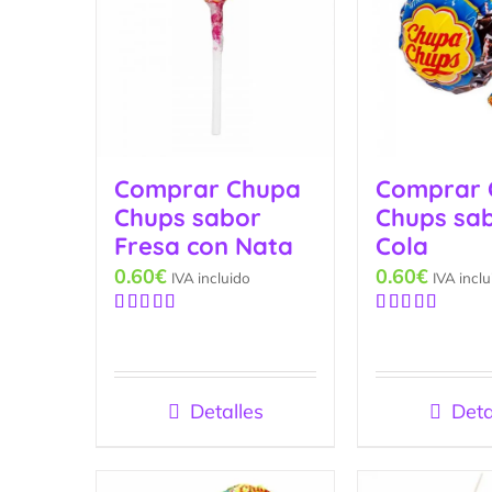
Comprar Chupa
Comprar 
Chups sabor
Chups sa
Fresa con Nata
Cola
0.60
€
0.60
€
IVA incluido
IVA inclu
Valorado
Valorado
con
5.00
de
con
4.83
de
5
5
Detalles
Deta