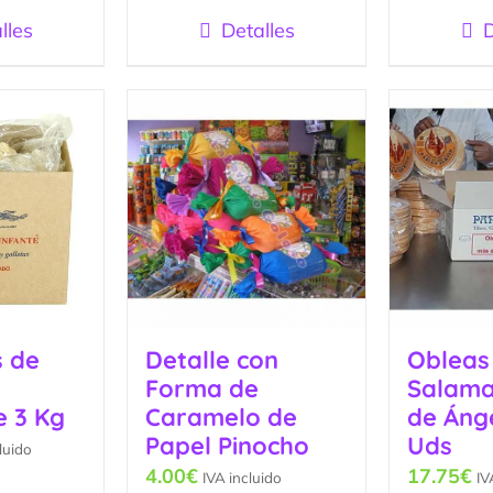
lles
Detalles
D
s de
Detalle con
Obleas
Forma de
Salama
e 3 Kg
Caramelo de
de Ánge
Papel Pinocho
Uds
luido
4.00
€
17.75
€
IVA incluido
IV