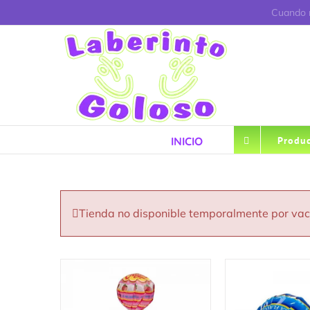
Saltar
Cuando r
al
contenido
INICIO
Produc
Tienda no disponible temporalmente por va