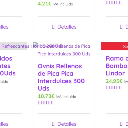
4.21
€
IVA incluido
Valorado
con
5.00
de
5
lles
Detalles
D
Si
idos
Ramo 
ntes
Bombo
Ovnis Rellenos
00Uds
Lindor
de Pica Pica
Interdulces 300
24.95
€
luido
IV
Uds
Valorado
10.73
€
IVA incluido
con
5.00
de
5
Valorado
con
5.00
de
5
lles
Detalles
D