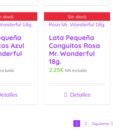
n stock
Sin stock
equeña
Lata Pequeña
tos Azul
Conguitos Rosa
nderful
Mr. Wonderful
18g.
2.25
€
incluido
IVA incluido
etalles
Detalles
1
2
Siguiente