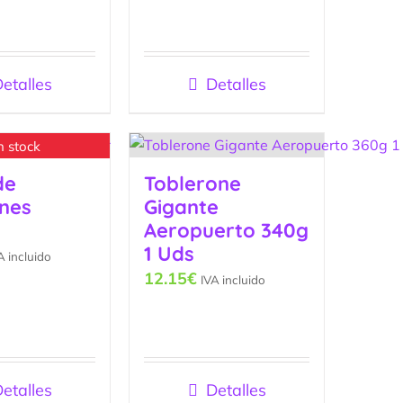
etalles
Detalles
n stock
de
Toblerone
nes
Gigante
Aeropuerto 340g
1 Uds
A incluido
12.15
€
IVA incluido
etalles
Detalles