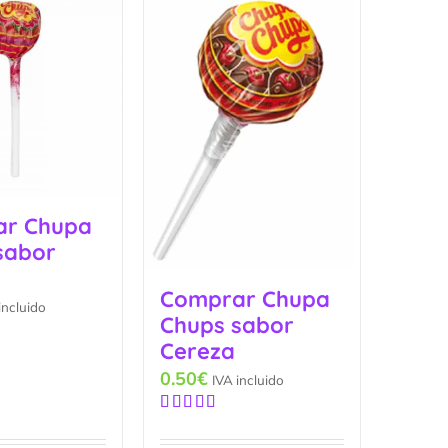
ar Chupa
sabor
Comprar Chupa
incluido
Chups sabor
Cereza
0.50
€
IVA incluido
Valorado
con
5.00
de