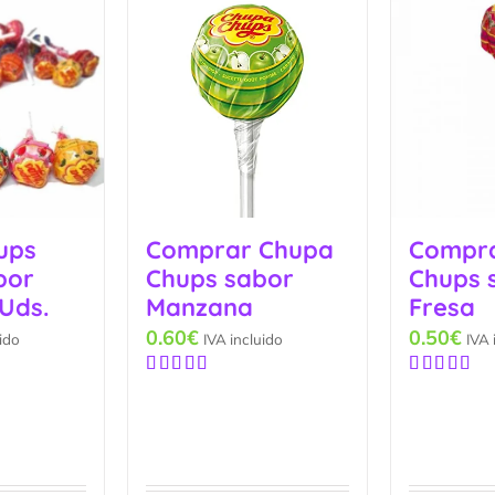
ups
Comprar Chupa
Compr
por
Chups sabor
Chups 
Uds.
Manzana
Fresa
0.60
€
0.50
€
ido
IVA incluido
IVA 
Valorado
Valorado
con
5.00
de
con
5.00
de
5
5