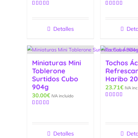
Valorado
Valorado
con
5.00
de
con
5.00
de
5
5
Detalles
Deta
Miniaturas Mini
Tochos Ác
Toblerone
Refresca
Surtidos Cubo
Haribo 2
904g
23.71
€
IVA inc
30.00
€
IVA incluido
Valorado
con
4.67
de
Valorado
5
con
5.00
de
5
Detalles
Deta