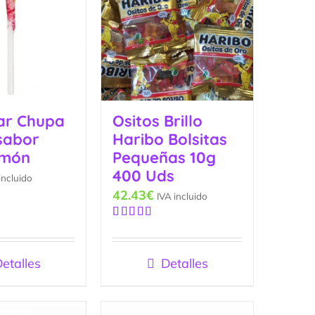
ar Chupa
Ositos Brillo
sabor
Haribo Bolsitas
imón
Pequeñas 10g
400 Uds
incluido
42.43
€
IVA incluido
Valorado
con
4.90
de
5
etalles
Detalles