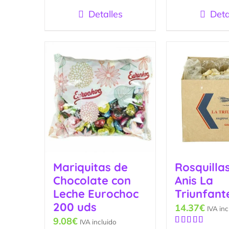
Detalles
Deta
Mariquitas de
Rosquilla
Chocolate con
Anis La
Leche Eurochoc
Triunfant
200 uds
14.37
€
IVA inc
9.08
€
IVA incluido