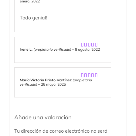
enero, 2022
con
5
de 5
Todo genial!
Irene L.
(propietario verificado)
–
8 agosto, 2022
Valorado
con
5
de 5
María Victoria Prieto Martínez
(propietario
Valorado
verificado)
–
28 mayo, 2025
con
5
de 5
Añade una valoración
Tu dirección de correo electrónico no será