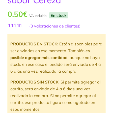
sabor Cereza
0.50
€
En stock
IVA incluido
(
3
valoraciones de clientes)
Valorado
3
con
5.00
de
5 en base a
PRODUCTOS EN STOCK
: Están disponibles para
valoraciones
de clientes
ser enviados en ese momento. También
es
posible agregar más cantidad
, aunque no haya
stock, en ese caso el pedido será enviado de 4 a
6 días una vez realizada la compra.
PRODUCTOS SIN STOCK
: Si permite agregar al
carrito, será enviado de 4 a 6 días una vez
realizada la compra. Si no permite agregar al
carrito, ese producto figura como agotado en
esos momentos.