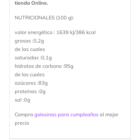
tienda Online.
NUTRICIONALES (100 g):
valor energético : 1639 kJ/386 kcal
grasas :0,2g
de las cuales
saturadas :0,1g
hidratos de carbono :95g
de los cuales
azúcares :83g
proteínas :0g
sal :0g
Compra
golosinas para cumpleaños
al mejor
precio