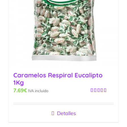
Caramelos Respiral Eucalipto
1Kg
7.69
€
IVA incluido
Valorado
con
5.00
de
5
Detalles