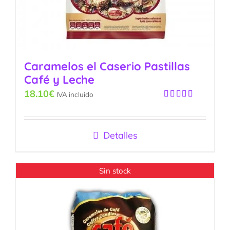
Caramelos el Caserio Pastillas
Café y Leche
18.10
€
IVA incluido
Valorado
con
5.00
de
5
Detalles
Sin stock