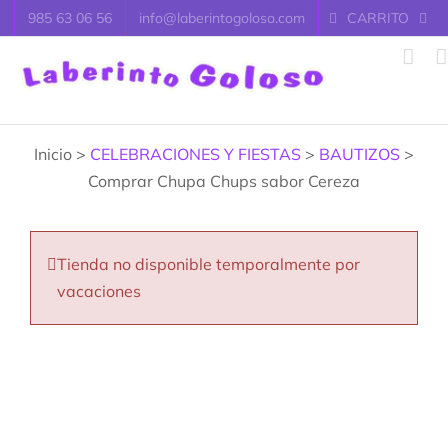
Saltar
985 63 06 56
info@laberintogoloso.com
CARRITO
al
contenido
Inicio >
CELEBRACIONES Y FIESTAS
>
BAUTIZOS
>
Comprar Chupa Chups sabor Cereza
Tienda no disponible temporalmente por
vacaciones