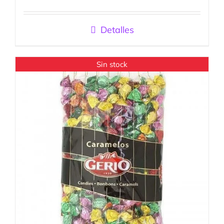
Valorado
con
5.00
de
5
Detalles
Sin stock