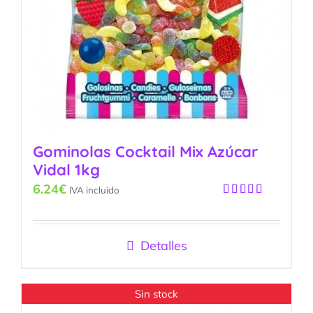
Gominolas Cocktail Mix Azúcar
Vidal 1kg
6.24
€
IVA incluido
Valorado
con
5.00
de
5
Detalles
Sin stock