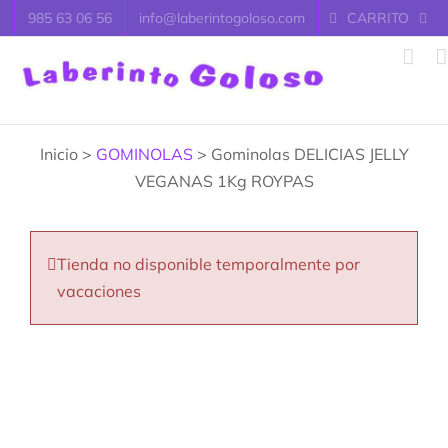
Saltar
985 63 06 56
info@laberintogoloso.com
CARRITO
al
contenido
Inicio >
GOMINOLAS
> Gominolas DELICIAS JELLY
VEGANAS 1Kg ROYPAS
Tienda no disponible temporalmente por
vacaciones