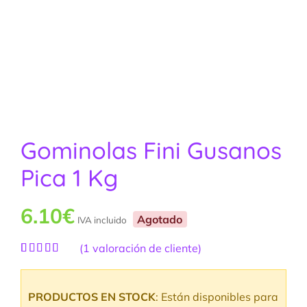
Gominolas Fini Gusanos
Pica 1 Kg
6.10
€
Agotado
IVA incluido
(
1
valoración de cliente)
Valorado
1
con
5.00
de
5 en base a
PRODUCTOS EN STOCK
: Están disponibles para
valoración