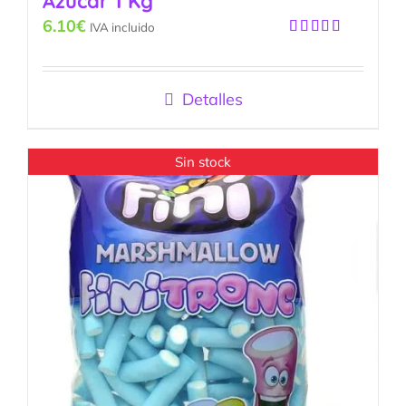
Azúcar 1 Kg
6.10
€
IVA incluido
Valorado
con
5.00
de
5
Detalles
Sin stock