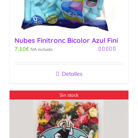
Nubes Finitronc Bicolor Azul Fini
7.10
€
IVA incluido
Valorado
con
5.00
de
5
Detalles
Sin stock