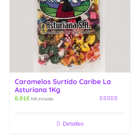
Caramelos Surtido Caribe La
Asturiana 1Kg
6.91
€
IVA incluido
Valorado
con
5.00
de
5
Detalles