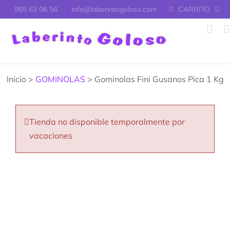
Saltar
985 63 06 56
info@laberintogoloso.com
CARRITO
al
contenido
Inicio >
GOMINOLAS
> Gominolas Fini Gusanos Pica 1 Kg
Tienda no disponible temporalmente por
vacaciones