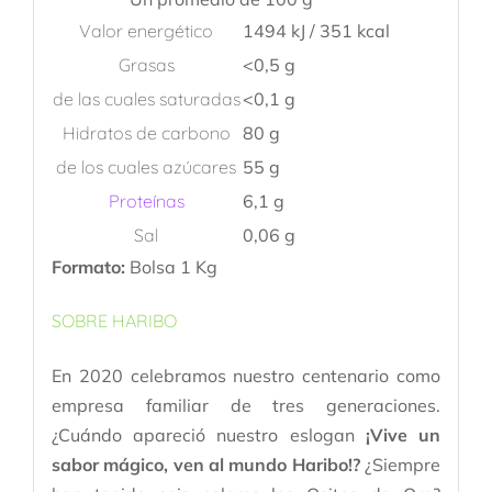
Valor energético
1494 kJ / 351 kcal
Grasas
<0,5 g
de las cuales saturadas
<0,1 g
Hidratos de carbono
80 g
de los cuales azúcares
55 g
Proteínas
6,1 g
Sal
0,06 g
Formato:
Bolsa 1 Kg
SOBRE HARIBO
En 2020 celebramos nuestro centenario como
empresa familiar de tres generaciones​.
¿Cuándo apareció nuestro eslogan
¡Vive un
sabor mágico, ven al mundo Haribo!?
¿Siempre