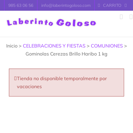
Saltar
985 63 06 56
info@laberintogoloso.com
CARRITO
al
contenido
Inicio >
CELEBRACIONES Y FIESTAS
>
COMUNIONES
>
Gominolas Cerezas Brillo Haribo 1 kg
Tienda no disponible temporalmente por
vacaciones