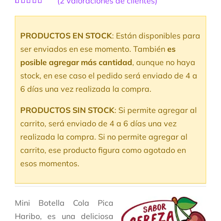
(
2
valoraciones de clientes)
Valorado
2
con
5.00
de
5 en base a
PRODUCTOS EN STOCK
: Están disponibles para
valoraciones
de clientes
ser enviados en ese momento. También
es
posible agregar más cantidad
, aunque no haya
stock, en ese caso el pedido será enviado de 4 a
6 días una vez realizada la compra.
PRODUCTOS SIN STOCK
: Si permite agregar al
carrito, será enviado de 4 a 6 días una vez
realizada la compra. Si no permite agregar al
carrito, ese producto figura como agotado en
esos momentos.
Mini Botella Cola Pica
Haribo, es una deliciosa