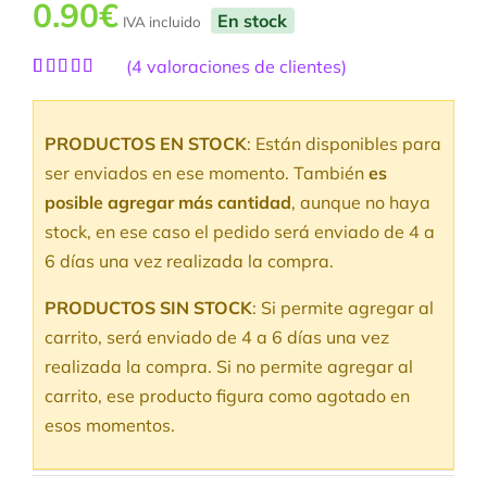
0.90
€
En stock
IVA incluido
(
4
valoraciones de clientes)
Valorado
4
con
5.00
de
5 en base a
PRODUCTOS EN STOCK
: Están disponibles para
valoraciones
de clientes
ser enviados en ese momento. También
es
posible agregar más cantidad
, aunque no haya
stock, en ese caso el pedido será enviado de 4 a
6 días una vez realizada la compra.
PRODUCTOS SIN STOCK
: Si permite agregar al
carrito, será enviado de 4 a 6 días una vez
realizada la compra. Si no permite agregar al
carrito, ese producto figura como agotado en
esos momentos.