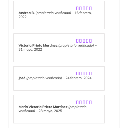
Andrea B.
(propietario verificado)
–
16 febrero,
Valorado
2022
con
5
de 5
Victoria Prieto Martínez
(propietario verificado)
–
Valorado
31 mayo, 2022
con
5
de 5
José
(propietario verificado)
–
24 febrero, 2024
Valorado
con
5
de 5
María Victoria Prieto Martínez
(propietario
Valorado
verificado)
–
28 mayo, 2025
con
5
de 5