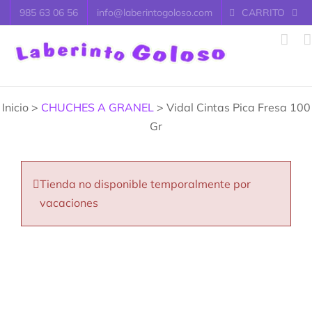
Saltar
985 63 06 56
info@laberintogoloso.com
CARRITO
al
contenido
Inicio >
CHUCHES A GRANEL
> Vidal Cintas Pica Fresa 100
Gr
Tienda no disponible temporalmente por
vacaciones