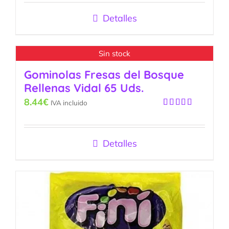
5
Detalles
Sin stock
Gominolas Fresas del Bosque
Rellenas Vidal 65 Uds.
8.44
€
IVA incluido
Valorado
con
5.00
de
5
Detalles