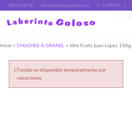
Saltar
985 63 06 56
info@laberintogoloso.com
CARRITO
al
contenido
Inicio >
CHUCHES A GRANEL
> Mini Fruits Juan Lopez 100g.
Tienda no disponible temporalmente por
vacaciones