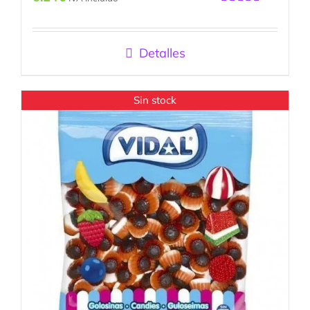
Valorado
con
5.00
de
5
Detalles
Sin stock