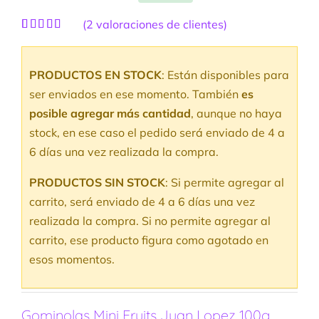
(
2
valoraciones de clientes)
Valorado
2
con
5.00
de
5 en base a
PRODUCTOS EN STOCK
: Están disponibles para
valoraciones
de clientes
ser enviados en ese momento. También
es
posible agregar más cantidad
, aunque no haya
stock, en ese caso el pedido será enviado de 4 a
6 días una vez realizada la compra.
PRODUCTOS SIN STOCK
: Si permite agregar al
carrito, será enviado de 4 a 6 días una vez
realizada la compra. Si no permite agregar al
carrito, ese producto figura como agotado en
esos momentos.
Gominolas Mini Fruits Juan Lopez 100g.