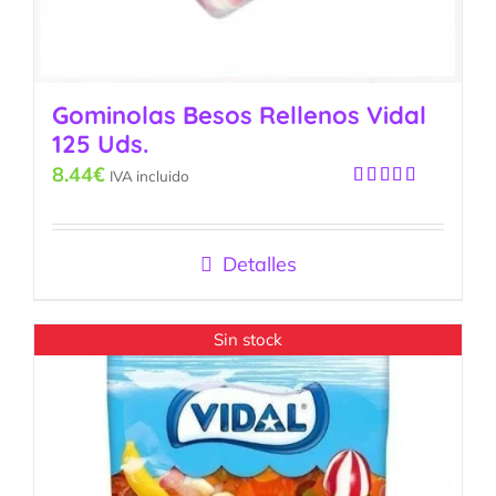
Gominolas Besos Rellenos Vidal
125 Uds.
8.44
€
IVA incluido
Valorado
con
5.00
de
5
Detalles
Sin stock