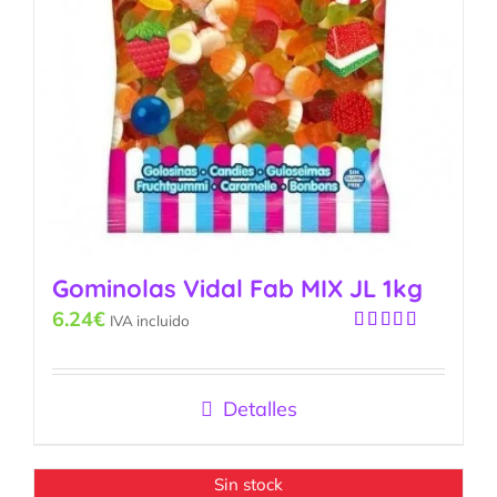
Gominolas Vidal Fab MIX JL 1kg
6.24
€
IVA incluido
Valorado
con
5.00
de
5
Detalles
Sin stock