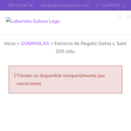
Saltar
985 63 06 56
info@laberintogoloso.com
CARRITO
al
contenido
Inicio >
GOMINOLAS
> Extracto de Regaliz Gatos L Saet
200 Uds.
Tienda no disponible temporalmente por
vacaciones