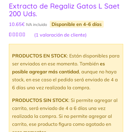
Extracto de Regaliz Gatos L Saet
200 Uds.
10.65
€
Disponible en 4-6 días
IVA incluido
(
1
valoración de cliente)
Valorado
1
con
5.00
de
5 en base a
PRODUCTOS EN STOCK
: Están disponibles para
valoración
de un cliente
ser enviados en ese momento. También
es
posible agregar más cantidad
, aunque no haya
stock, en ese caso el pedido será enviado de 4 a
6 días una vez realizada la compra.
PRODUCTOS SIN STOCK
: Si permite agregar al
carrito, será enviado de 4 a 6 días una vez
realizada la compra. Si no permite agregar al
carrito, ese producto figura como agotado en