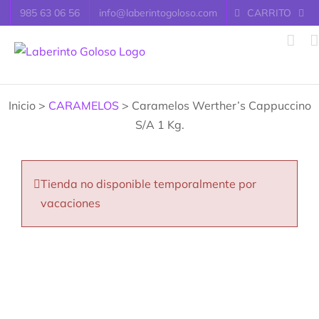
Saltar
985 63 06 56
info@laberintogoloso.com
CARRITO
al
contenido
Inicio >
CARAMELOS
> Caramelos Werther’s Cappuccino
S/A 1 Kg.
Tienda no disponible temporalmente por
vacaciones