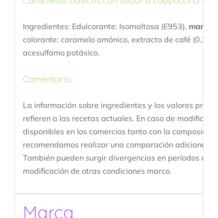
Caramelos clásicos con sabor a cappuccino sin 
Ingredientes: Edulcorante: Isomaltosa (E953),
mantequ
colorante: caramelo amónico, extracto de café (0,3%), 
acesulfamo potásico.
Comentario:
La información sobre ingredientes y los valores prome
refieren a las recetas actuales. En caso de modificaci
disponibles en los comercios tanto con la composición
recomendamos realizar una comparación adicional con
También pueden surgir divergencias en períodos de tra
modificación de otras condiciones marco.
Marca