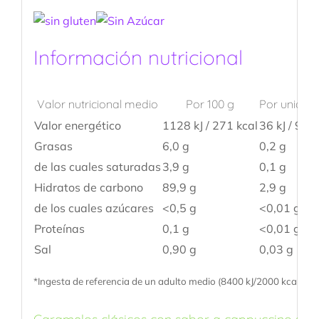
Información nutricional
Valor nutricional medio
Por 100 g
Por unidad 
Valor energético
1128 kJ / 271 kcal
36 kJ / 9 kc
Grasas
6,0 g
0,2 g
de las cuales saturadas
3,9 g
0,1 g
Hidratos de carbono
89,9 g
2,9 g
de los cuales azúcares
<0,5 g
<0,01 g
Proteínas
0,1 g
<0,01 g
Sal
0,90 g
0,03 g
*Ingesta de referencia de un adulto medio (8400 kJ/2000 kcal)