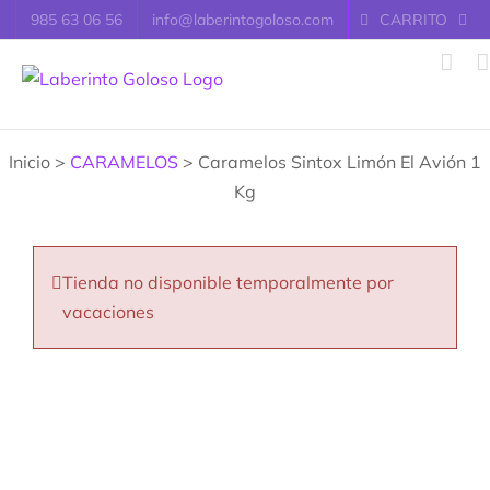
Saltar
985 63 06 56
info@laberintogoloso.com
CARRITO
al
contenido
Inicio >
CARAMELOS
> Caramelos Sintox Limón El Avión 1
Kg
Tienda no disponible temporalmente por
vacaciones