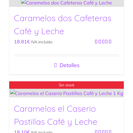
Caramelos dos Cafeteras
Café y Leche
18.81
€
IVA incluido
Valorado
con
5.00
de
5
Detalles
Sin stock
Caramelos el Caserio
Pastillas Café y Leche
18.10
€
IVA incluido