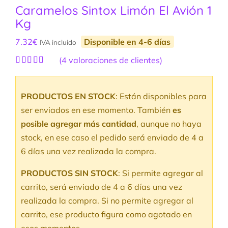
Caramelos Sintox Limón El Avión 1
Kg
7.32
€
Disponible en 4-6 días
IVA incluido
(
4
valoraciones de clientes)
Valorado
4
con
5.00
de
5 en base a
PRODUCTOS EN STOCK
: Están disponibles para
valoraciones
de clientes
ser enviados en ese momento. También
es
posible agregar más cantidad
, aunque no haya
stock, en ese caso el pedido será enviado de 4 a
6 días una vez realizada la compra.
PRODUCTOS SIN STOCK
: Si permite agregar al
carrito, será enviado de 4 a 6 días una vez
realizada la compra. Si no permite agregar al
carrito, ese producto figura como agotado en