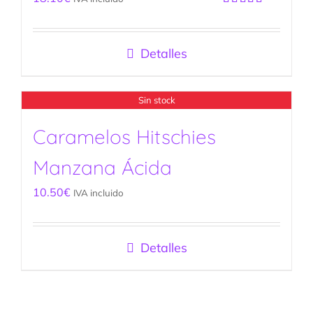
Valorado
con
5.00
de
5
Detalles
Sin stock
Caramelos Hitschies
Manzana Ácida
10.50
€
IVA incluido
Detalles