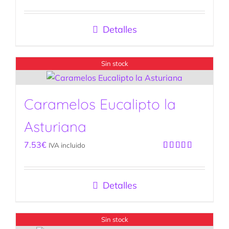
Valorado
con
5.00
de
5
Detalles
Sin stock
Caramelos Eucalipto la
Asturiana
7.53
€
IVA incluido
Valorado
con
5.00
de
5
Detalles
Sin stock