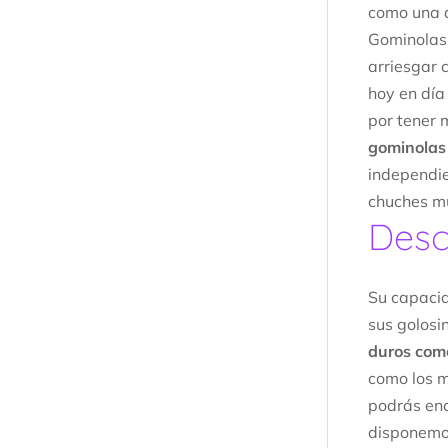
como una d
Gominolas 
arriesgar
hoy en día
por tener 
gominolas
independie
chuches mu
Desc
Su capacid
sus golosi
duros com
como los 
podrás enc
disponemo