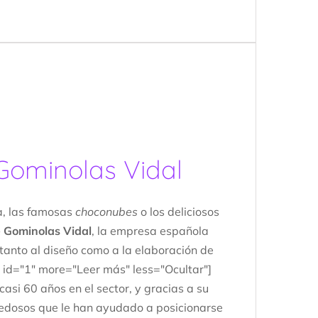
 Gominolas Vidal
a, las famosas
choconubes
o los deliciosos
e Gominolas Vidal
, la empresa española
s tanto al diseño como a la elaboración de
 id="1" more="Leer más" less="Ocultar"]
asi 60 años en el sector, y gracias a su
vedosos que le han ayudado a posicionarse