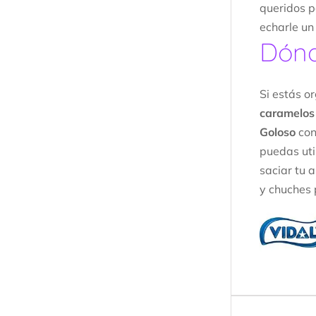
queridos po
echarle un
Dónd
Si estás o
caramelos 
Goloso
con
puedas uti
saciar tu 
y chuches