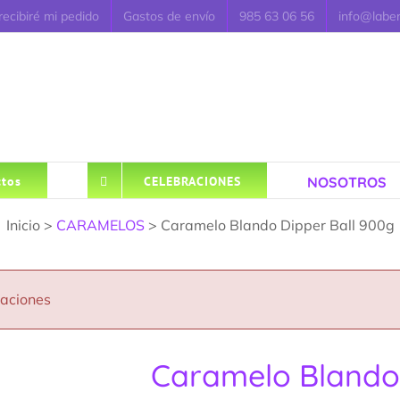
ecibiré mi pedido
Gastos de envío
985 63 06 56
info@labe
NOSOTROS
tos
CELEBRACIONES
Inicio >
CARAMELOS
> Caramelo Blando Dipper Ball 900g
caciones
Caramelo Blando 