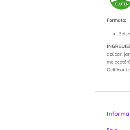
Formato:
Bols
INGREDIE
azúcar, ja
melocotón)
Gelificant
Informa
Peso