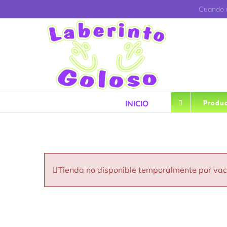
Saltar
Cuando r
al
contenido
INICIO
Produc
Tienda no disponible temporalmente por va