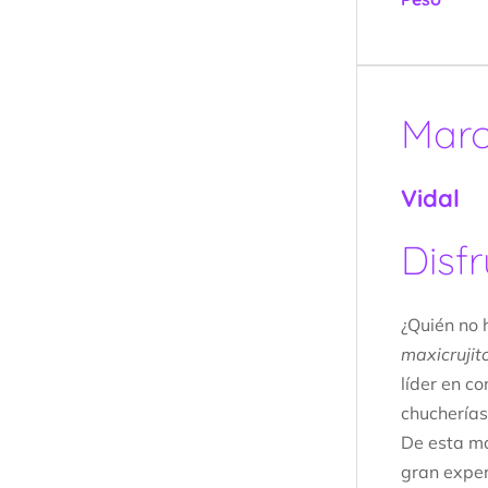
Mar
Vidal
Disf
¿Quién no 
maxicrujit
líder en c
chucherías
De esta m
gran exper