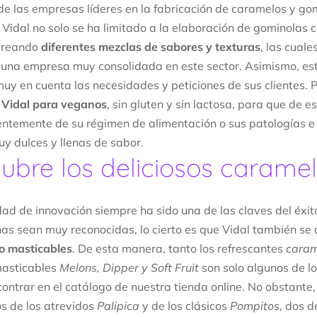
e las empresas líderes en la fabricación de caramelos y go
Vidal no solo se ha limitado a la elaboración de gominolas c
 creando
diferentes mezclas de sabores y texturas
, las cuale
 una empresa muy consolidada en este sector. Asimismo, es
muy en cuenta las necesidades y peticiones de sus clientes. P
 Vidal para veganos
, sin gluten y sin lactosa, para que de 
ntemente de su régimen de alimentación o sus patologías e 
y dulces y llenas de sabor.
ubre los deliciosos caramel
ad de innovación siempre ha sido una de las claves del éxito
nas sean muy reconocidas, lo cierto es que Vidal también se 
o masticables
. De esta manera, tanto los refrescantes
caram
masticables
Melons, Dipper y Soft Fruit
son solo algunos de l
ontrar en el catálogo de nuestra tienda online. No obstant
s de los atrevidos
Palipica
y de los clásicos
Pompitos
, dos d