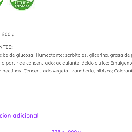
a 900 g
NTES:
rabe de glucosa; Humectante: sorbitoles, glicerina, grasa de
 a partir de concentrado; acidulante: ácido cítrico; Emulgente
e: pectinas; Concentrado vegetal: zanahoria, hibisco; Colora
ción adicional
275 g.
,
900 g.