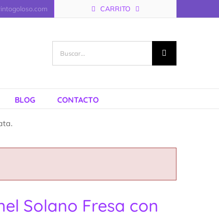
rintogoloso.com
CARRITO
Buscar:
BLOG
CONTACTO
ata.
el Solano Fresa con