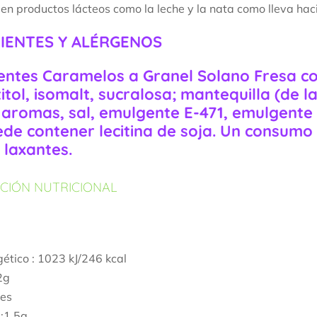
 en productos lácteos como la leche y la nata como lleva h
IENTES Y ALÉRGENOS
entes Caramelos a Granel Solano Fresa c
itol, isomalt, sucralosa; mantequilla (de l
, aromas, sal, emulgente E-471, emulgente l
ede contener lecitina de
soja
. Un consumo 
 laxantes.
CIÓN NUTRICIONAL
gético : 1023 kJ/246 kcal
2g
les
:1,5g