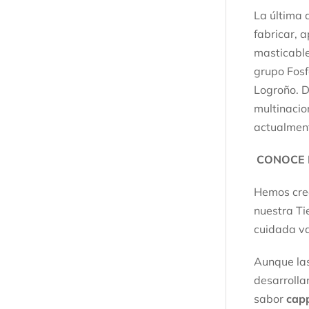
La última 
fabricar, 
masticable
grupo Fosf
Logroño. D
multinacio
actualmen
CONOCE 
Hemos cre
nuestra Ti
cuidada va
Aunque las
desarroll
sabor
cap