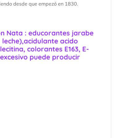
aciendo desde que empezó en 1830.
on Nata : educorantes jarabe
a
leche
),acidulante acido
ecitina, colorantes E163, E-
excesivo puede producir