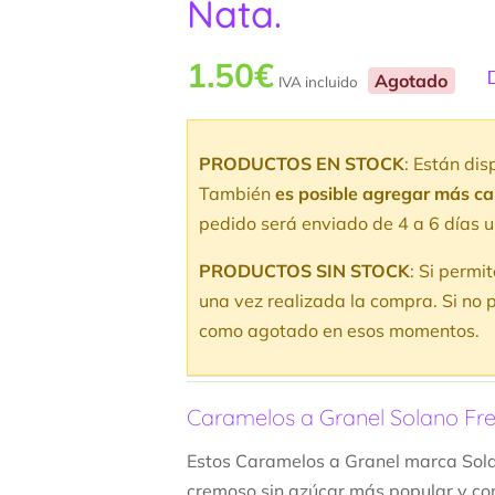
Nata.
1.50
€
Agotado
IVA incluido
V
5
v
PRODUCTOS EN STOCK
: Están di
d
También
es posible agregar más c
pedido será enviado de 4 a 6 días u
PRODUCTOS SIN STOCK
: Si permi
una vez realizada la compra. Si no p
como agotado en esos momentos.
Caramelos a Granel Solano Fre
Estos Caramelos a Granel marca Sola
cremoso sin azúcar más popular y con