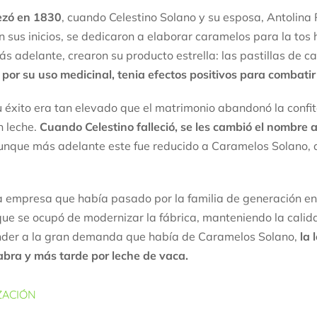
zó en 1830
, cuando Celestino Solano y su esposa, Antolina 
n sus inicios, se dedicaron a elaborar caramelos para la tos
ás adelante, crearon su producto estrella: las pastillas de c
 por su uso medicinal, tenia efectos positivos para combatir 
 éxito era tan elevado que el matrimonio abandonó la confite
n leche.
Cuando Celestino falleció, se les cambió el nombre 
nque más adelante este fue reducido a Caramelos Solano, q
.
a empresa que había pasado por la familia de generación en 
que se ocupó de modernizar la fábrica, manteniendo la calid
nder a la gran demanda que había de Caramelos Solano,
la 
abra y más tarde por leche de vaca.
ZACIÓN