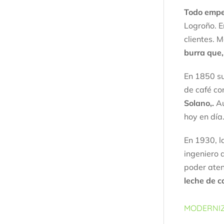
Todo empe
Logroño. E
clientes. M
burra que,
En 1850 su
de café co
Solano,.
Au
hoy en día
En 1930, l
ingeniero 
poder ate
leche de c
MODERNI