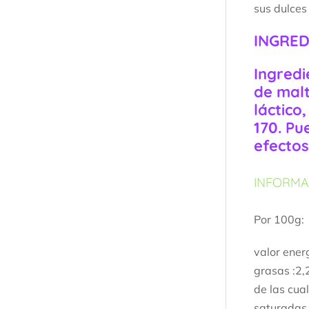
sus dulces
INGRED
Ingredi
de malt
láctico
170. Pu
efectos
INFORMA
Por 100g:
valor ener
grasas :2,
de las cua
saturadas 