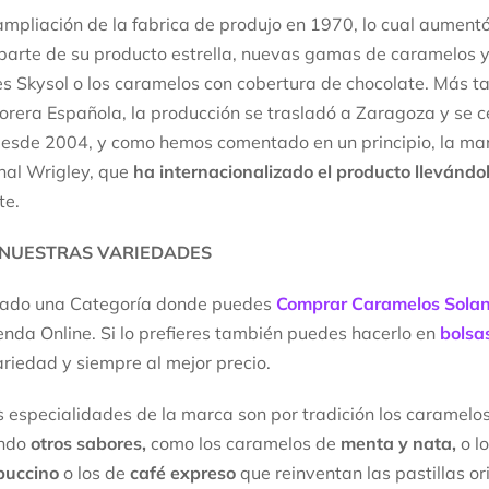
ampliación de la fabrica de produjo en 1970, lo cual aument
aparte de su producto estrella, nuevas gamas de caramelos
s Skysol o los caramelos con cobertura de chocolate. Más tar
orera Española, la producción se trasladó a Zaragoza y se c
esde 2004, y como hemos comentado en un principio, la ma
nal Wrigley, que
ha internacionalizado el producto llevándo
te.
NUESTRAS VARIEDADES
ado una Categoría donde puedes
Comprar Caramelos Solano
enda Online. Si lo prefieres también puedes hacerlo en
bolsa
riedad y siempre al mejor precio.
 especialidades de la marca son por tradición los caramelo
ando
otros sabores,
como los caramelos de
menta y nata,
o l
puccino
o los de
café expreso
que reinventan las pastillas o