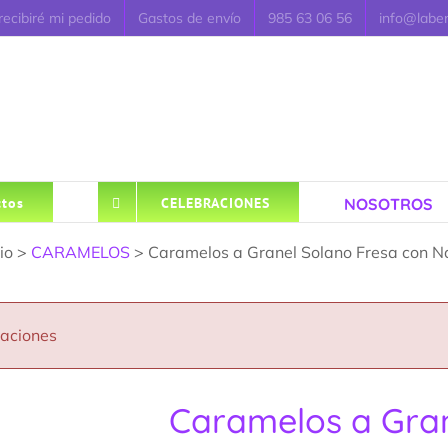
ecibiré mi pedido
Gastos de envío
985 63 06 56
info@labe
NOSOTROS
tos
CELEBRACIONES
cio >
CARAMELOS
> Caramelos a Granel Solano Fresa con N
caciones
Caramelos a Gran