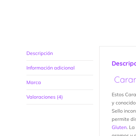
Descripción
Descrip
Información adicional
Caram
Marca
Estos Cara
Valoraciones (4)
y conocido
Sello inco
permite di
Gluten
. L
gramos y 