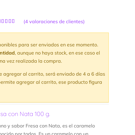
(
4
valoraciones de clientes)
alorado
4
con
5.00
de
 en base a
aloraciones
sponibles para ser enviados en ese momento.
e clientes
antidad
, aunque no haya stock, en ese caso el
na vez realizada la compra.
te agregar al carrito, será enviado de 4 a 6 días
ermite agregar al carrito, ese producto figura
sa con Nata 100 g.
no y sabor Fresa con Nata, es el caramelo
ocido por todos. Es un caramelo con un