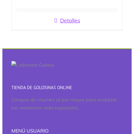
Valorado
con
5.00
de
5
Detalles
TIENDA DE GOLOSINAS ONLINE
Compra de chuches al por mayor para endulzar
tus momentos más especiales.
MENÚ USUARIO