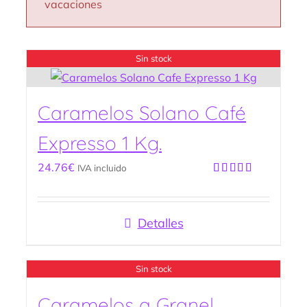
vacaciones
Sin stock
Caramelos Solano Café
Expresso 1 Kg.
24.76
€
IVA incluido
Valorado
con
5.00
de
5
Detalles
Sin stock
Caramelos a Granel