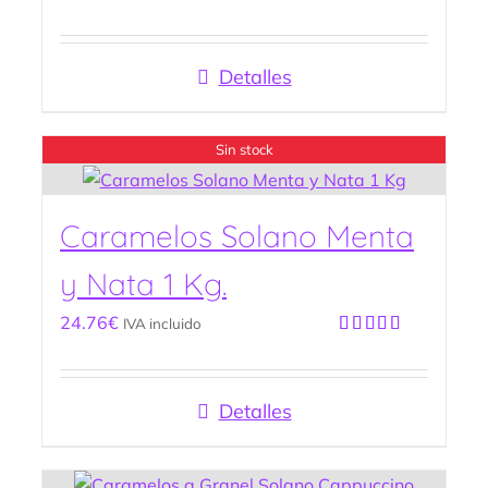
Valorado
con
5.00
de
5
Detalles
Sin stock
Caramelos Solano Menta
y Nata 1 Kg.
24.76
€
IVA incluido
Valorado
con
5.00
de
5
Detalles