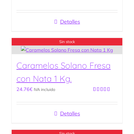
Valorado
con
5.00
de
5
Detalles
Sin stock
Caramelos Solano Fresa
con Nata 1 Kg.
24.76
€
IVA incluido
Valorado
con
5.00
de
5
Detalles
Sin stock