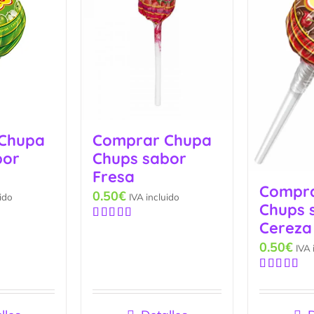
Chupa
Comprar Chupa
bor
Chups sabor
Fresa
Compr
0.50
€
ido
IVA incluido
Chups 
Cereza
Valorado
con
5.00
de
0.50
€
IVA 
5
Valorado
con
5.00
de
5