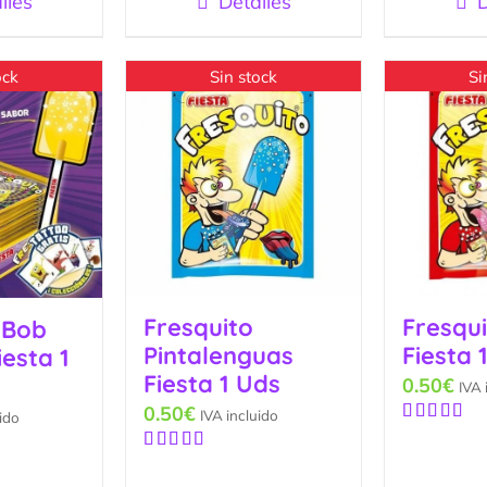
lles
Detalles
D
ock
Sin stock
Si
Fresquito
Fresqu
 Bob
Pintalenguas
Fiesta 
iesta 1
Fiesta 1 Uds
0.50
€
IVA 
0.50
€
IVA incluido
ido
Valorado
con
4.50
Valorado
de 5
con
5.00
de