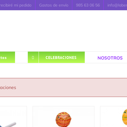
ecibiré mi pedido
Gastos de envío
985 63 06 56
info@labe
NOSOTROS
tos
CELEBRACIONES
caciones