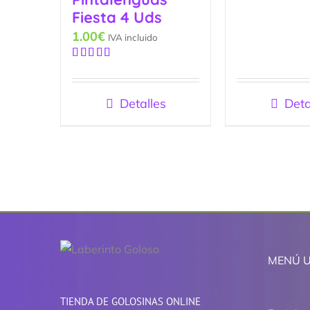
Fiesta 4 Uds
1.00
€
IVA incluido
Valorado
con
5.00
de
5
Detalles
Deta
MENÚ 
TIENDA DE GOLOSINAS ONLINE