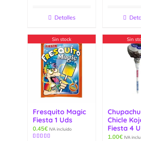
5
Detalles
Deta
Sin stock
Sin st
Fresquito Magic
Chupachu
Fiesta 1 Uds
Chicle Ko
Fiesta 4 
0.45
€
IVA incluido
1.00
€
IVA inclu