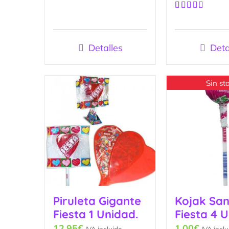
Valorado
con
5.00
de
Valorado
5
con
5.00
de
5
Detalles
Deta
Sin st
Piruleta Gigante
Kojak San
Fiesta 1 Unidad.
Fiesta 4 
12.95
€
1.00
€
IVA incluido
IVA inclu