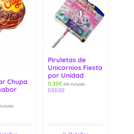
Piruletas de
Unicornios Fiesta
por Unidad
ar Chupa
0.30
€
IVA incluido
sabor
Valorado
con
5.00
de
incluido
5