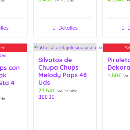
lles
Detalles
D
ock
Si
Silvatos de
Pirulet
Chupa Chups
Dekora
ps con
Melody Pops 48
jak
1.50
€
IVA 
Uds
sta 4
21.54
€
IVA incluido
ido
Valorado
con
5.00
de
5