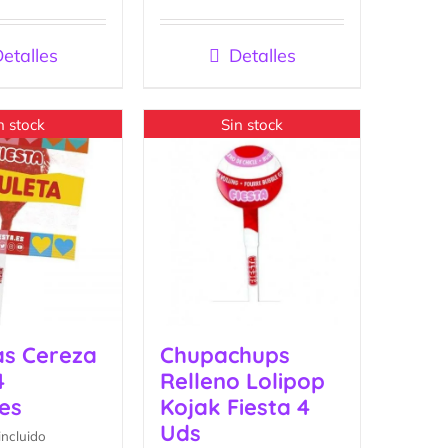
Valorado
con
4.67
de
5
etalles
Detalles
n stock
Sin stock
as Cereza
Chupachups
4
Relleno Lolipop
es
Kojak Fiesta 4
Uds
incluido