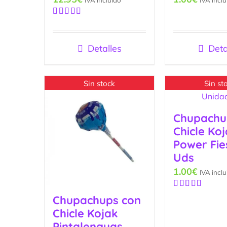
Valorado
con
5.00
de
5
Detalles
Deta
Sin stock
Sin st
Chupachu
Chicle Ko
Power Fie
Uds
1.00
€
IVA inclu
Valorado
Chupachups con
con
5.00
de
Chicle Kojak
5
Pintalenguas