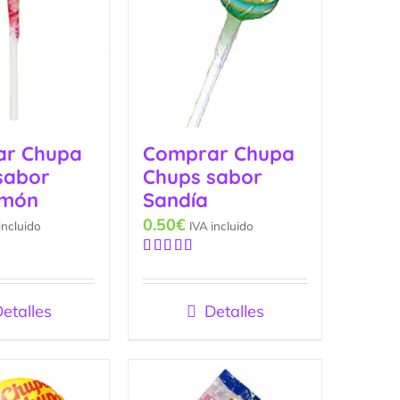
ar Chupa
Comprar Chupa
sabor
Chups sabor
imón
Sandía
0.50
€
incluido
IVA incluido
Valorado
con
5.00
de
5
etalles
Detalles