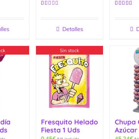
Valorado
Valorado
con
con
4.00
1.00
de 5
de
lles
Detalles
D
5
ock
Sin stock
día
Fresquito Helado
Chupa 
Uds
Fiesta 1 Uds
Azúcar
0.45
€
45.24
€
ido
IVA incluido
IV