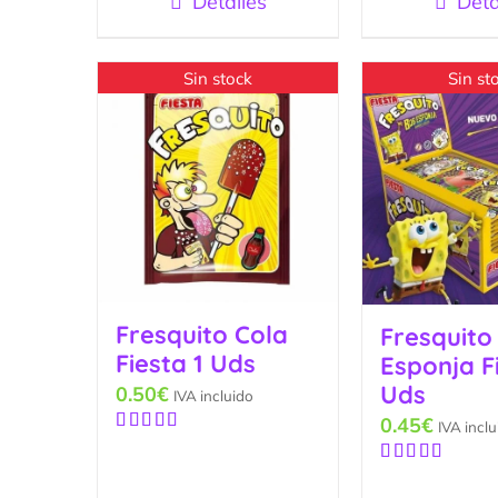
Detalles
Deta
Sin stock
Sin st
Fresquito Cola
Fresquito
Fiesta 1 Uds
Esponja F
Uds
0.50
€
IVA incluido
0.45
€
IVA inclu
Valorado
con
5.00
de
Valorado
5
con
5.00
de