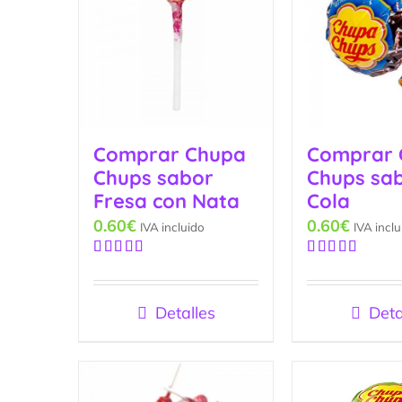
Comprar Chupa
Comprar 
Chups sabor
Chups sa
Fresa con Nata
Cola
0.60
€
0.60
€
IVA incluido
IVA inclu
Valorado
Valorado
con
5.00
de
con
4.83
de
5
5
Detalles
Deta