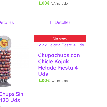
1.00
€
IVA incluido
etalles
Detalles
Sin stock
Chupachups con
Chicle Kojak
Helado Fiesta 4
Uds
1.00
€
IVA incluido
Chups Sin
 120 Uds
A incluido