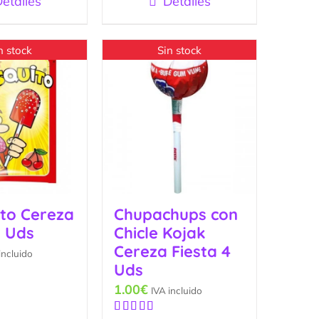
etalles
Detalles
n stock
Sin stock
ito Cereza
Chupachups con
1 Uds
Chicle Kojak
Cereza Fiesta 4
incluido
Uds
1.00
€
IVA incluido