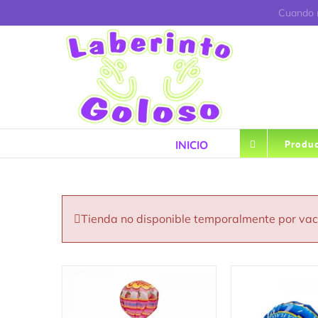
Saltar
Cuando r
al
contenido
INICIO
Produc
Tienda no disponible temporalmente por va