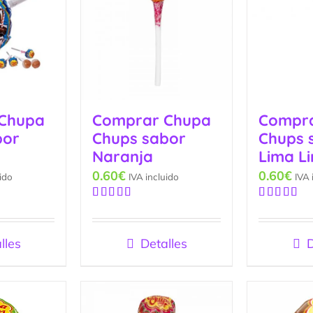
Chupa
Comprar Chupa
Compr
bor
Chups sabor
Chups 
Naranja
Lima L
0.60
€
0.60
€
ido
IVA incluido
IVA 
Valorado
Valorado
con
5.00
de
con
4.67
de
5
5
lles
Detalles
D