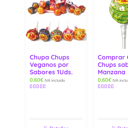
Chupa Chups
Comprar 
Veganos por
Chups sa
Sabores 1Uds.
Manzana
0.60
€
0.60
€
IVA incluido
IVA inclu
Valorado
Valorado
con
5.00
de
con
5.00
de
5
5