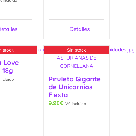
etalles
Detalles
n stock
Sin stock
a Love
 18g
Piruleta Gigante
incluido
de Unicornios
Fiesta
9.95
€
IVA incluido