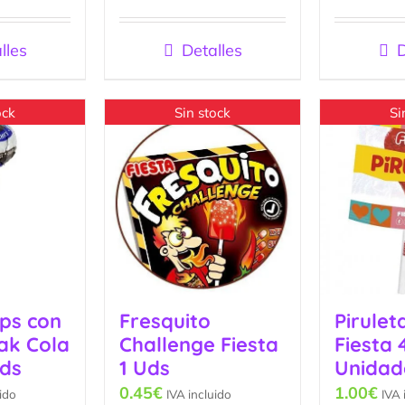
5
lles
Detalles
D
ock
Sin stock
Si
ps con
Fresquito
Pirulet
jak Cola
Challenge Fiesta
Fiesta 
Uds
1 Uds
Unidad
0.45
€
1.00
€
ido
IVA incluido
IVA 